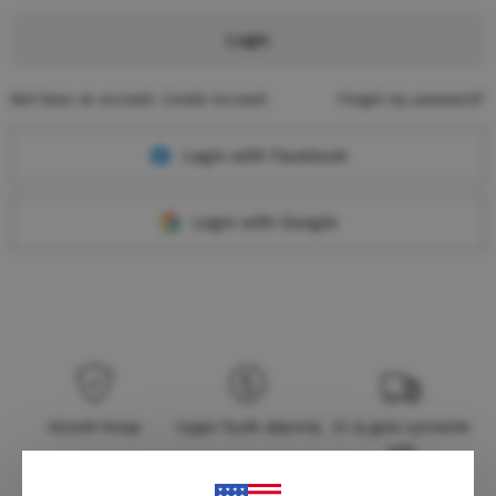
Login
Not have an account.
Create Account
Forgot my password?
Login with Facebook
Login with Google
Güvenli hesap
Uygun fiyatlı alışveriş
15 iş günü içerisinde
iade