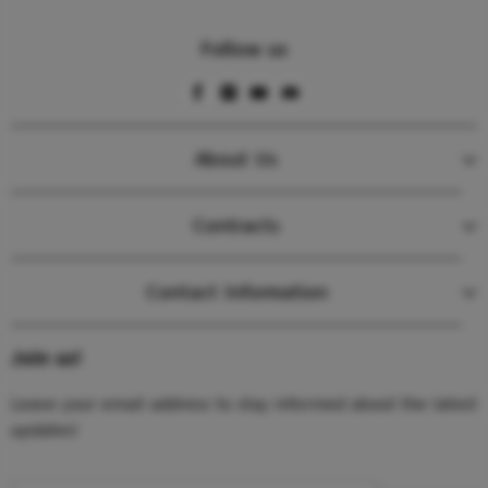
Follow us
About Us
Contracts
Contact Information
Join us!
Leave your email address to stay informed about the latest
updates!