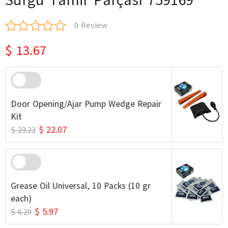
0 Review
$ 13.67
Door Opening/Ajar Pump Wedge Repair
Kit
$ 22.07
$ 23.23
Grease Oil Universal, 10 Packs (10 gr
each)
$ 5.97
$ 6.29