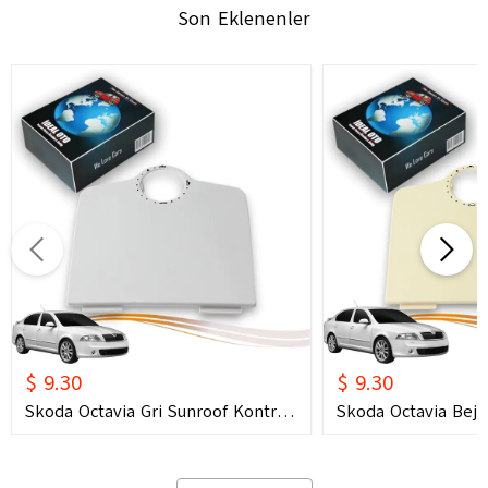
Son Eklenenler
$ 9.30
$ 9.30
Skoda Octavia Gri Sunroof Kontrol
Skoda Octavia Bej 
Çerçevesi (2006) OEM 1U0877847C
Çerçevesi (2006) 
1U0877847E Uyumlu Tavan
1U0877847E Uyuml