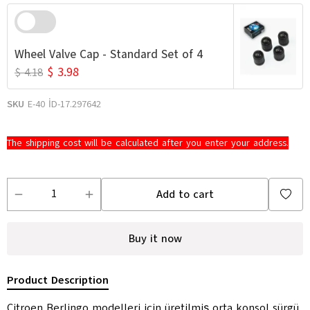
Wheel Valve Cap - Standard Set of 4
$ 3.98
$ 4.18
SKU
E-40 İD-17.297642
The shipping cost will be calculated after you enter your address.
Add to cart
Buy it now
Product Description
Citroen Berlingo modelleri için üretilmiş orta konsol sürgü