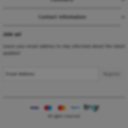
Contact Information
Join us!
Leave your email address to stay informed about the latest
updates!
Email Address
Register
All rights reserved.