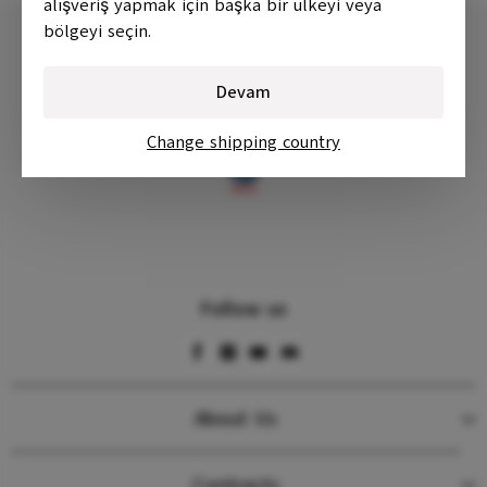
alışveriş yapmak için başka bir ülkeyi veya
bölgeyi seçin.
Devam
Change shipping country
Follow us
About Us
Contracts