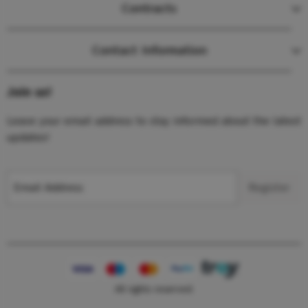
Contracts
Contact Information
Join us!
Leave your email address to stay informed about the latest
updates!
Email Address
Register
All rights reserved.