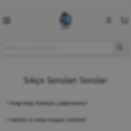
Sıkça Sorulan Sorular
+
Hangi kargo firmasıyla çalışıyorsunuz?
+
Paketim ne zaman kargoya verilecek?