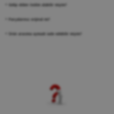
+
Gelip elden teslim alabilir miyim?
+
Parçalarınız orijinal mi?
+
Ürün aracıma uymadı iade edebilir miyim?