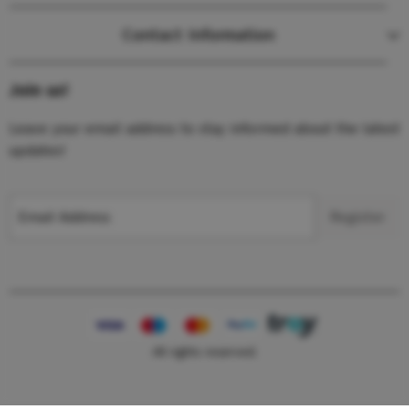
Contact Information
Join us!
Leave your email address to stay informed about the latest
updates!
Email Address
Register
All rights reserved.