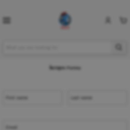
İletişim Formu
First name
Last name
Email