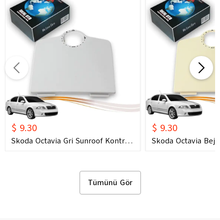
$ 9.30
$ 9.30
Skoda Octavia Gri Sunroof Kontrol
Skoda Octavia Bej 
Çerçevesi (2006) OEM 1U0877847C
Çerçevesi (2006) 
1U0877847E Uyumlu Tavan
1U0877847E Uyuml
Kumanda Çerçevesi
Kumanda Çerçeves
Tümünü Gör