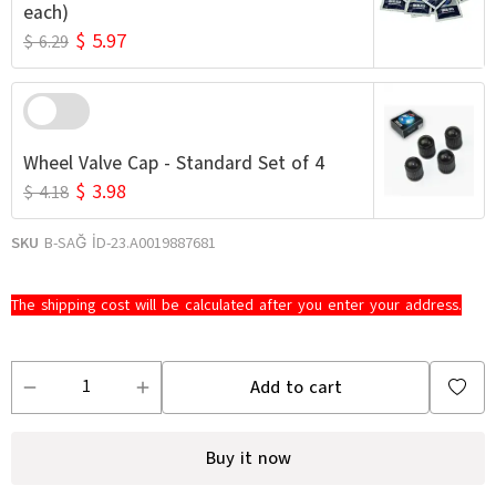
each)
$ 5.97
$ 6.29
Wheel Valve Cap - Standard Set of 4
$ 3.98
$ 4.18
SKU
B-SAĞ İD-23.A0019887681
The shipping cost will be calculated after you enter your address.
Add to cart
Buy it now