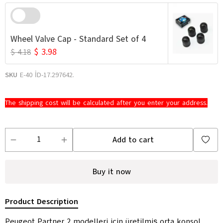
Wheel Valve Cap - Standard Set of 4
$ 3.98
$ 4.18
SKU
E-40 İD-17.297642.
The shipping cost will be calculated after you enter your address.
Add to cart
Buy it now
Product Description
Peugeot Partner 2 modelleri için üretilmiş orta konsol