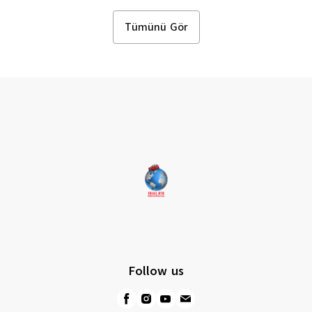
1U0877847E Uyumlu Tavan
1U0877847E Uyuml
Kumanda Çerçevesi
Kumanda Çerçeves
Tümünü Gör
Follow us