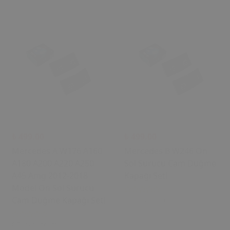
₺ 499.00
₺ 499.00
Mercedes A W176 A160
Mercedes B W246 Ön
A180 A200 A220 A250
Sol Sürücü Cam Düğme
A45 Amg 2012-2018
Kapağı Seti
Model Ön Sol Sürücü
Cam Düğme Kapağı Seti
0 Değerlendirme
0 Değerlendirme