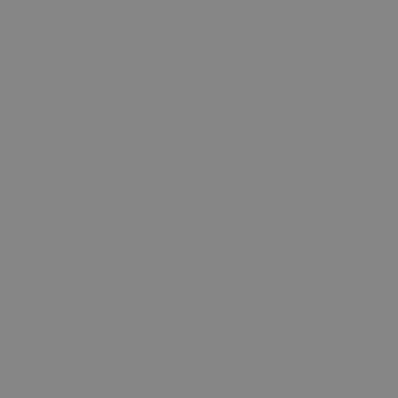
0 Değerlendirme
0 Değerlendirme
Sepete Ekle
Sepete Ekle