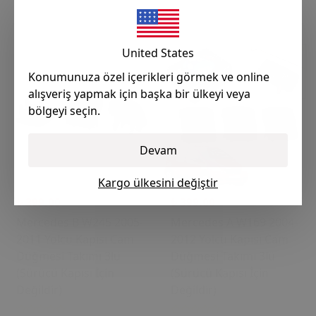
United States
Konumunuza özel içerikleri görmek ve online
alışveriş yapmak için başka bir ülkeyi veya
bölgeyi seçin.
Devam
Kargo ülkesini değiştir
₺ 399.00
₺ 399.00
Mercedes B W245 2005-
Mercedes A W169 2004-
2011 Yolcu Kapısı Cam
2012 Yolcu Kapısı Cam
Düğmesi Takımı 3lü
Düğmesi Takımı 3lü
(Sürücü Kapısı İçin
(Sürücü Kapısı İçin
Değildir)
Değildir)