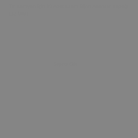
Tır Kamyon İçin 10 Adet Krom Bijon Anahtar Kapağı
(32 MM)
0 Değerlendirme
Sepete Ekle