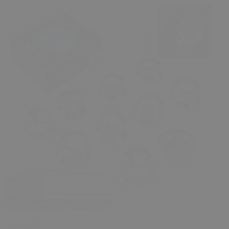
₺ 546.00