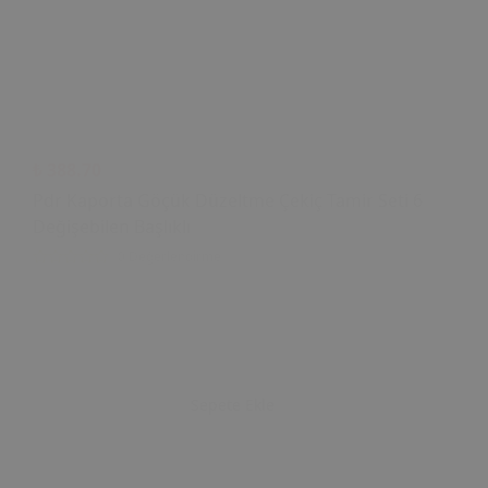
₺ 388.70
Pdr Kaporta Göçük Düzeltme Çekiç Tamir Seti 6
Değişebilen Başlıklı
0 Değerlendirme
Sepete Ekle