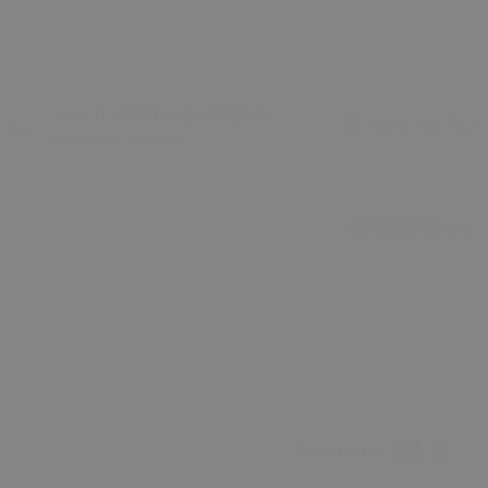
2000 TL ÜZERİ ALIŞVERİŞİNDE
Giriş Yap
ÜCRETSİZ KARGO
Bize Ulaşın
+905327817379
Görünüm