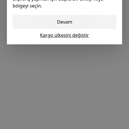
bölgeyi seçin.
Devam
Kargo ülkesini değiştir
₺ 299.00
Gres Yağı / Grease Oil Universal 10 Adet (HER BİRİ
10 GR)
0 Değerlendirme