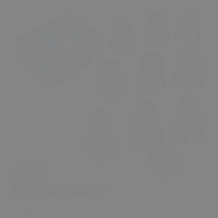
₺ 546.00