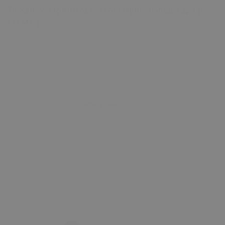
Tır Kamyon İçin 10 Adet Krom Bijon Anahtar Kapağı
(33 MM)
0 Değerlendirme
Sepete Ekle