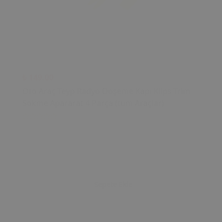
₺ 149.00
Oto Araç Teyp Radyo Döşeme Kapı Klips Trim
Sökme Apararat 4 Parça (tüm Araçlar)
0 Değerlendirme
Sepete Ekle