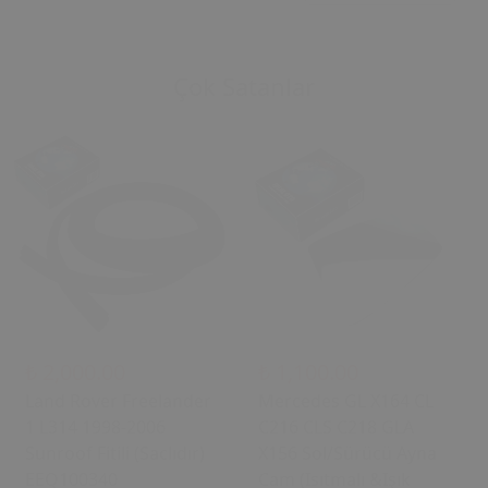
Çok Satanlar
₺ 2,000.00
₺ 1,100.00
Land Rover Freelander
Mercedes GL X164 CL
1 L314 1998-2006
C216 CLS C218 GLA
Sunroof Fitili (Saclıdır)
X156 Sol/Sürücü Ayna
EEQ100340
Cam (Isıtmalı &Işık