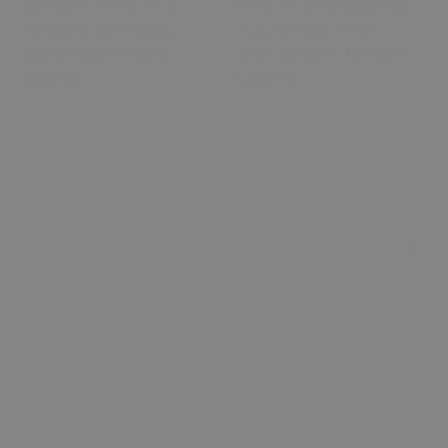
Citroën C3 DS3 Arka
Ford Arka Pandizot Raf
Pandizot Raf Tutucu
Tutucu Klipsi OEM
Klipsi OEM 8795EN
8A6146698AA 1539663
Uyumlu
Uyumlu
0 Değerlendirme
0 Değerlendirme