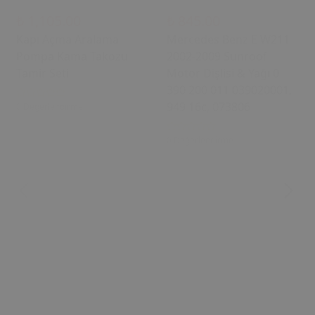
₺ 1,105.00
₺ 845.00
Kapı Açma Aralama
Mercedes Benz E W211
Pompa Kama Takozu
2002-2009 Sunroof
Tamir Seti
Motor Dişlisi & Yağı 0
390 200 011 039020001,
949 16c, 073806
0 Değerlendirme
0 Değerlendirme