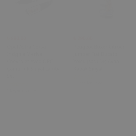
₺ 880.00
₺ 290.00
Opel Astra Corsa
Peugeot Boxer Cıtroen
İnsignia Meriva
Jumper Fıat Ducato
Chevrolet Aveo OPC
Yolcu (sağ) Dış Ayna
Çamurluk Sinyal Lamba
Kapak Sinyali
Seti
0 Değerlendirme
0 Değerlendirme