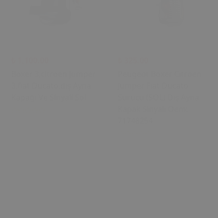
₺ 1,100.00
₺ 325.00
Boxer 3,citroen Jumper
Peugeot Boxer Cıtroen
3,fiat Ducato,dış Ayna
Jumper Fıat Ducato
Kapağı Ve Sinyali Sol
Sürücü (SOL) Dış Ayna
Kapak Sinyali Oem:
71748254
0 Değerlendirme
0 Değerlendirme