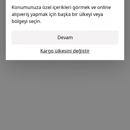
Konumunuza özel içerikleri görmek ve online
alışveriş yapmak için başka bir ülkeyi veya
bölgeyi seçin.
Devam
₺ 479.00
₺ 1,100.00
Kargo ülkesini değiştir
Astra Corsa Insignia
Boxer - Jumper - Ducato
Meriva Aveo Opc Sağ &
- Sağ Taraf Dış Ayna
Sol Çamurluk Sinyali
Kapağı Ve Sinyali ( Yolcu
Çerçevesi
Tarafı )
0 Değerlendirme
0 Değerlendirme