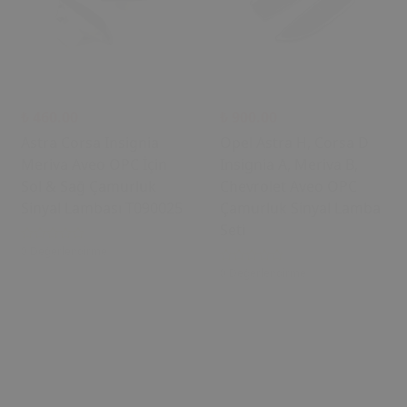
₺ 460.00
₺ 900.00
Astra Corsa Insignia
Opel Astra H, Corsa D
Meriva Aveo OPC İçin
Insignia A, Meriva B,
Sol & Sağ Çamurluk
Chevrolet Aveo OPC
Sinyal Lambası T090025
Çamurluk Sinyal Lamba
Seti
0 Değerlendirme
0 Değerlendirme