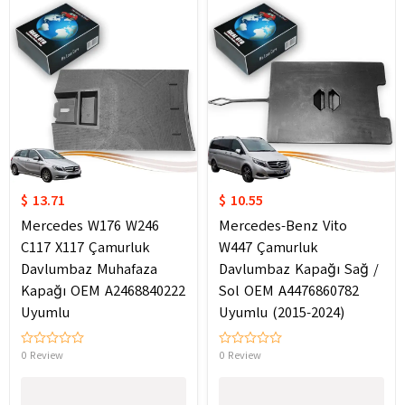
$ 13.71
$ 10.55
Mercedes W176 W246
Mercedes-Benz Vito
C117 X117 Çamurluk
W447 Çamurluk
Davlumbaz Muhafaza
Davlumbaz Kapağı Sağ /
Kapağı OEM A2468840222
Sol OEM A4476860782
Uyumlu
Uyumlu (2015-2024)
0 Review
0 Review