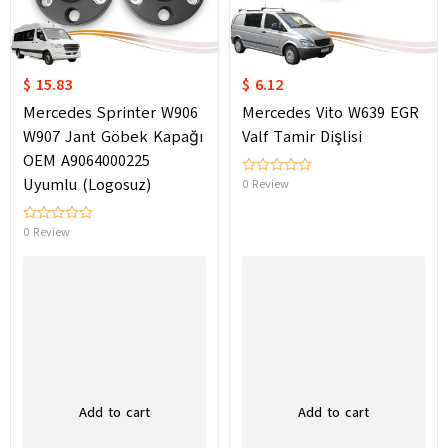
$ 15.83
$ 6.12
Mercedes Sprinter W906
Mercedes Vito W639 EGR
W907 Jant Göbek Kapağı
Valf Tamir Dişlisi
OEM A9064000225
Uyumlu (Logosuz)
0 Review
0 Review
Add to cart
Add to cart