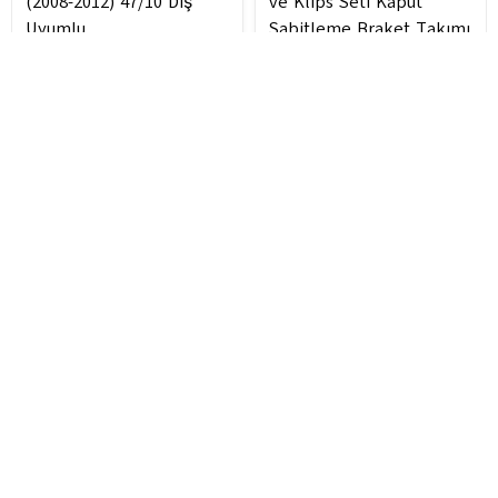
(2008-2012) 47/10 Diş
ve Klips Seti Kaput
Uyumlu
Sabitleme Braket Takımı
OEM: A1248891998
Cancel
A1248892098 A1248892198
0 Review
0 Review
Add to cart
Add to cart