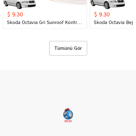
$ 9.30
$ 9.30
Skoda Octavia Gri Sunroof Kontrol
Skoda Octavia Bej 
Çerçevesi (2006) OEM 1U0877847C
Çerçevesi (2006) 
1U0877847E Uyumlu Tavan
1U0877847E Uyuml
Kumanda Çerçevesi
Kumanda Çerçeves
Tümünü Gör