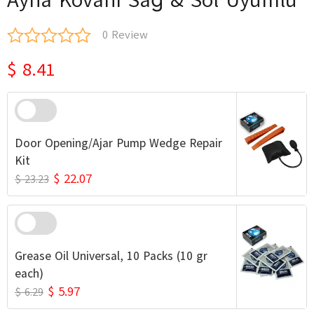
0 Review
$ 8.41
Door Opening/Ajar Pump Wedge Repair
Kit
$ 22.07
$ 23.23
Grease Oil Universal, 10 Packs (10 gr
each)
$ 5.97
$ 6.29