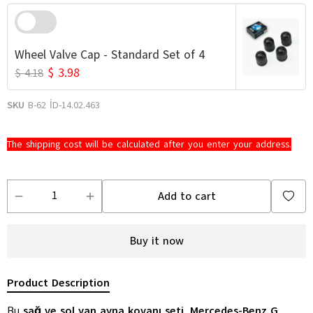
Wheel Valve Cap - Standard Set of 4
$ 3.98
$ 4.18
SKU
B-62 İD-14.02.463
The shipping cost will be calculated after you enter your address.
Add to cart
Buy it now
Product Description
Bu
sağ ve sol yan ayna kovanı seti
,
Mercedes-Benz G