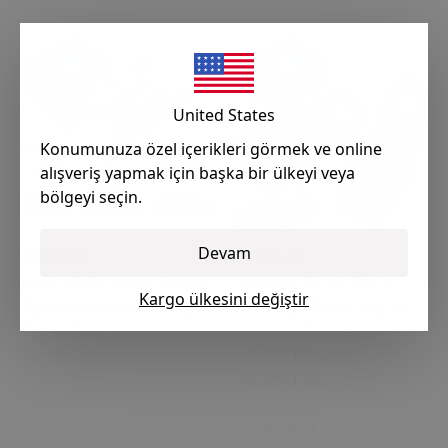
United States
Konumunuza özel içerikleri görmek ve online
alışveriş yapmak için başka bir ülkeyi veya
bölgeyi seçin.
Devam
₺ 650.00
₺ 800.00
Audi A3 8V Sedan Sedan
Audi A6 C7 4G 2013-
Kargo ülkesini değiştir
Sportback Hatcback için
2015 İçin Sol & Sağ Far
Tavan Cam Sunroof
Tutucu Klips Seti
Tamir Seti
4G094110043E
4G094110044E
0 Değerlendirme
0 Değerlendirme