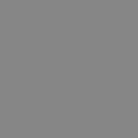
₺ 2,250.00
₺ 370.00
Audi A6 C7
Audi Q5 (8R) 2008-
(4G2/4G5/4GC/4GD)
2012 7N0959591B İçin
(2011-...) İçin Arka Cam
Sunroof Motor Dişlisi
Perde Teli (Sol & Sağ)
-Çelik
0 Değerlendirme
0 Değerlendirme