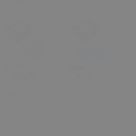
Sırala
₺ 289.00
₺ 250.00
Audi A4 2.0 TDI / Audi
Audi A4 A5 A6 A8 Q5 Q7
A6 TDI EGR Valf Tamir
Cam Su Depo Kapağı -
Dişlisi 49/11 Diş
OEM: 1K0955455
0 Değerlendirme
0 Değerlendirme