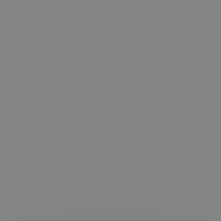
Sepete Ekle
Sepete Ekle