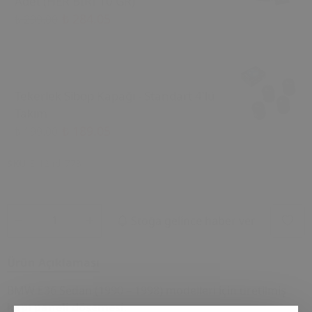
Adet (HER BİRİ 10 GR)
₺ 284.05
₺ 299.00
Tekerlek Sibop Kapağı - Standart 4'lü
Takım
₺ 189.05
₺ 199.00
SKU
E-12 id-773
Stoğa gelince haber ver
Ürün Açıklaması
BMW E36 Sedan (1990 – 1998) modelleri için üretilmiş
kapı paneli döşemesi
.