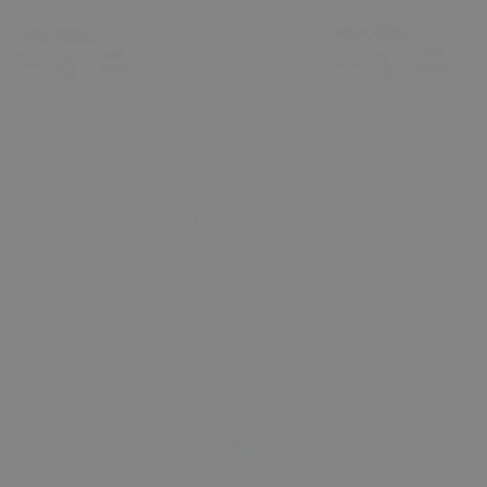
₺ 440.00
₺ 440.00
Skoda Octavia Gri Sunroof
Skoda Octavia Bej
Kontrol Çerçevesi (2006) OEM
Kontrol Çerçevesi
1U0877847C 1U0877847E
1U0877847C 1U08
Uyumlu Tavan Kumanda
Uyumlu Tavan Ku
Tümünü Gör
Çerçevesi
Çerçevesi