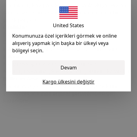
Aracınızın iç kapı panellerinde zamanla oluşan yıpranma,
sarkma ve deformasyonları gidermek için ideal bir
yedek parçadır.
United States
Özellikler:
BMW E36 Sedan (1990–1998) ile tam uyumlu
Konumunuza özel içerikleri görmek ve online
Orijinal ölçülere göre üretilmiştir
alışveriş yapmak için başka bir ülkeyi veya
Kaliteli döşeme malzemesi sayesinde uzun ömürlü
bölgeyi seçin.
kullanım
Kolay montaj, ekstra tadilat gerektirmez
Devam
Aracın iç mekânına şık ve temiz bir görünüm kazandırır
Kullanım Amacı:
Kargo ülkesini değiştir
Yıpranmış veya deforme olmuş kapı döşemelerini
yenileyerek aracınıza
orijinal görünümünü geri
kazandırır
.