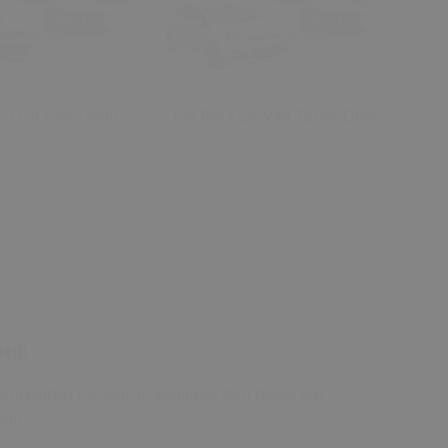
₺ 450.00
₺ 
o EGR Valf Tamir
Kia Rio EGR Valf Tamir Dişli
Ki
(2004 - 2018) (OEM:
Seti (2004 - 2018) (OEM:
Di
00 Uyumlu)
28410-2A700 Uyumlu)
28
tıl!
adresinizi bırakarak yeniliklerden haberdar
iniz!