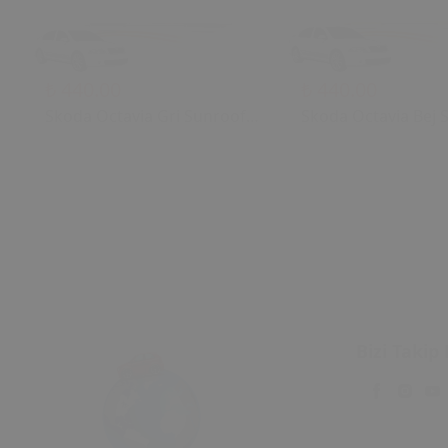
₺ 440.00
₺ 440.00
Skoda Octavia Gri Sunroof
Skoda Octavia Bej 
Kontrol Çerçevesi (2006)
Kontrol Çerçevesi (
OEM 1U0877847C
OEM 1U0877847C
1U0877847E Uyumlu Tavan
1U0877847E Uyuml
Kumanda Çerçevesi
Kumanda Çerçeves
Bizi Takip 