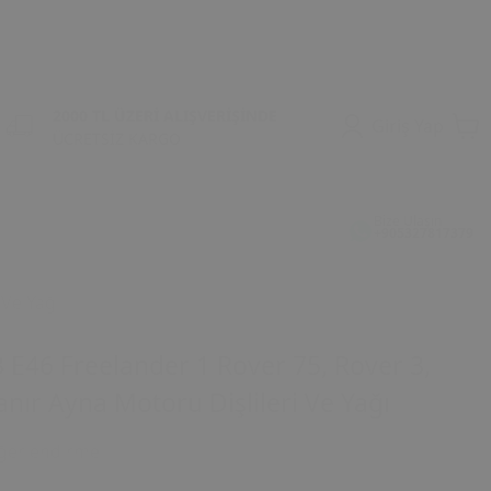
2000 TL ÜZERİ ALIŞVERİŞİNDE
Giriş Yap
ÜCRETSİZ KARGO
Bize Ulaşın
+905327817379
 Ve Yağı
E46 Freelander 1 Rover 75, Rover 3,
nır Ayna Motoru Dişlileri Ve Yağı
ğerlendirme