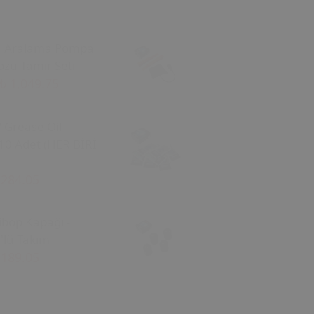
a Aralama Pompa
zu Tamir Seti
₺ 1,049.75
/ Grease Oil
10 Adet (HER BİRİ
 284.05
ibop Kapağı -
'lü Takım
 189.05