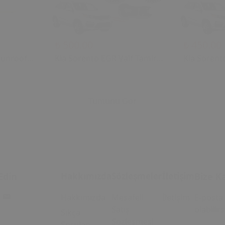
₺ 500.00
₺ 450.00
Sunroof
Kia Sorento EGR Valf Tamir
Kia Sorent
2006)
Dişli Seti (2004 - 2018) (OEM:
Dişli Seti 
28410-2A700 Uyumlu)
28410-2A7
u Tavan
Tümünü Gör
i
Edin
Hakkımızda
Sözleşmeler
İletişim
Bize Ka
Hakkımızda
Mesafeli
İletişim
E-posta 
Satış
olabilirs
Sıkça
Sözleşmesi
Sorulan