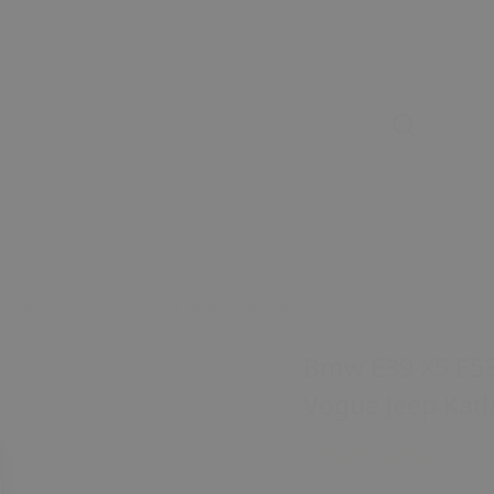
ver 75, Rover 3, Vogue Jeep Katlanır Ayna Motoru Dişlileri
Bmw E39 X5 E53 
Vogue Jeep Katla
0 De