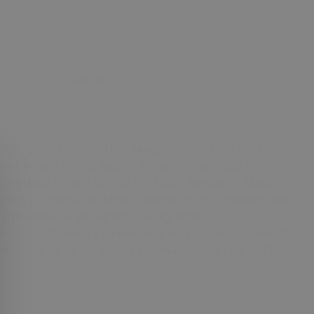
Sepete Ekle
Satın Al
0 - 2006 ) ; 3 Serisi E46 Model ( 1998 - 2007 ) ; 5 E39
AND ROVER ; FREELANDER 1 ( LN ) ( 1996 - 2006 ) ;
) ; RANGE ROVER III ( L322 ) ( 2002 - Sonrası ) ; RANGE
2008 ) ; CHRYSLER ; MINI COOPER ; JEEP CHEROKEE II KJ
ır Ayna Motoru Ve Dişlileri ; Fotoğraftaki
küçük dişli motora takılıdır + 2x orta dişli + 1x motor 12
dir. ; Sağ ya da Sol aynaya kullanabilirsiniz ; Raf: F-184