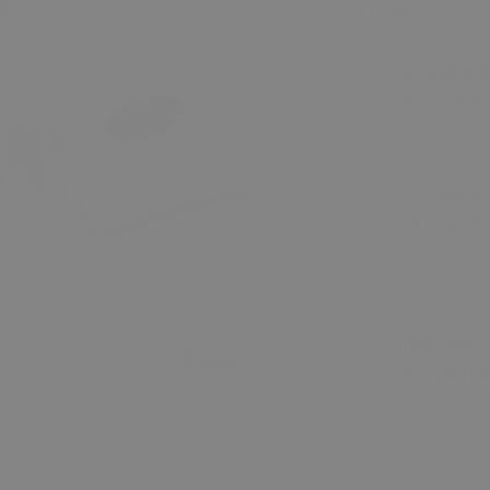
₺ 750.00
Kapı Açm
Kama Tako
₺ 1,105.00
Gres Yağı 
Universal 
10 GR)
₺
₺ 299.00
Tekerlek S
Büyüt
Standart 4
₺
₺ 199.00
SKU
ID-398