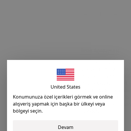
Ürün Açıklaması
BMW ; X5 E53 Model ( 200
Model ( 1995 - 2004 ) L
ROVER 75 ( 1999 - 2005 
ROVER VOGUE ( 2001 - 
United States
( 2001 - 2008 ) ; Katlan
Konumunuza özel içerikleri görmek ve online
gönderilmektedir. ; (1x 
alışveriş yapmak için başka bir ülkeyi veya
volt) ; İdeal Oto Üretimi
bölgeyi seçin.
İD-488/ST ;
Devam