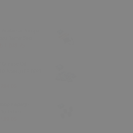
a Aralama Pompa
zu Tamir Seti
₺ 1,049.75
/ Grease Oil
10 Adet (HER BİRİ
 284.05
ibop Kapağı -
'lü Takım
 189.05