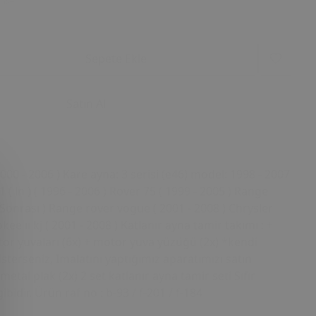
184
Sepete Ekle
Satın Al
00 - 2006 ) Kare ayna: 3 serisi (e46) model: 1998 - 2007
( ln ) ( 1996 - 2006 ) Rover 75 ( 1999 - 2005 ) Range
2 - Sonrası ) Range rover vogue ( 2001 - 2008 ) Chrysler
e ıı kj ( 2001 - 2008 ) Katlanır ayna tamir takımı : +
or yuvaları (6x) + motor yuva yüzüğü (2x) *kendi
sterseniz, Imalatını yaptığımız aparatımızı satın
 + metal plak (2x) 2 set katlanır ayna tamir seti Sıfır
idir. Ürün raf no : b-93 / f-201 / f-184