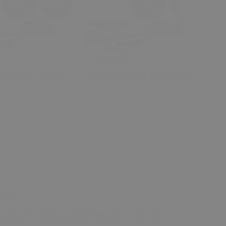
₺ 450.00
₺ 
o EGR Valf Tamir
Kia Rio EGR Valf Tamir Dişli
Ki
(2004 - 2018) (OEM:
Seti (2004 - 2018) (OEM:
Di
00 Uyumlu)
28410-2A700 Uyumlu)
28
tıl!
adresinizi bırakarak yeniliklerden haberdar