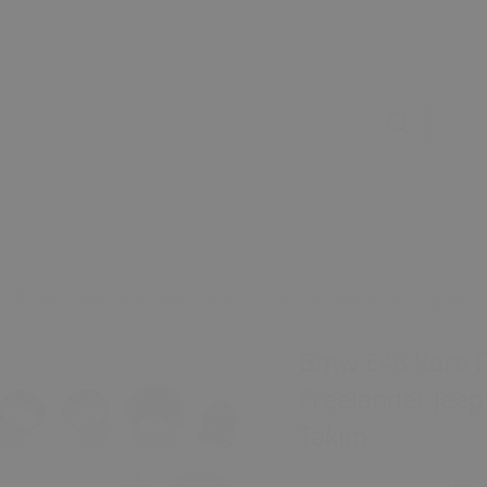
 Rover Freelander Jeep Uyumlu Katlanır Ayna Set Sağ Ve S
Bmw E46 Kare E
Freelander Jeep
Takım
0 De