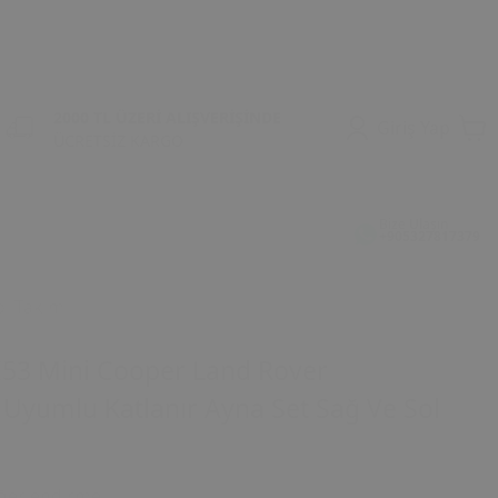
2000 TL ÜZERİ ALIŞVERİŞİNDE
Giriş Yap
ÜCRETSİZ KARGO
Bize Ulaşın
+905327817379
ol Takım
53 Mini Cooper Land Rover
 Uyumlu Katlanır Ayna Set Sağ Ve Sol
ğerlendirme