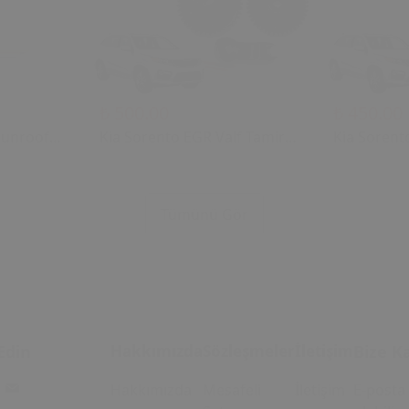
₺ 500.00
₺ 450.00
Sunroof
Kia Sorento EGR Valf Tamir
Kia Sorent
2006)
Dişli Seti (2004 - 2018) (OEM:
Dişli Seti 
28410-2A700 Uyumlu)
28410-2A7
u Tavan
Tümünü Gör
i
Edin
Hakkımızda
Sözleşmeler
İletişim
Bize Ka
Hakkımızda
Mesafeli
İletişim
E-posta 