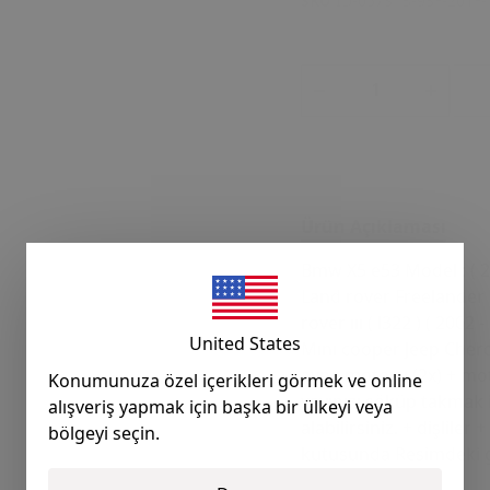
SKU
ID-057STB-93F-201F-
Ürün Açıklaması
Bmw X5 e53 Model : ( 20
Land rover Freelander 1 
rover ııı ( l322 ) ( 200
United States
Mını cooper Jeep Cheroke
ayna motoru (2x) + mot
Konumunuza özel içerikleri görmek ve online
yayınızı söküp takmak i
alışveriş yapmak için başka bir ülkeyi veya
alabilirsiniz. + dişliler
bölgeyi seçin.
kutusunda Resimdeki gib