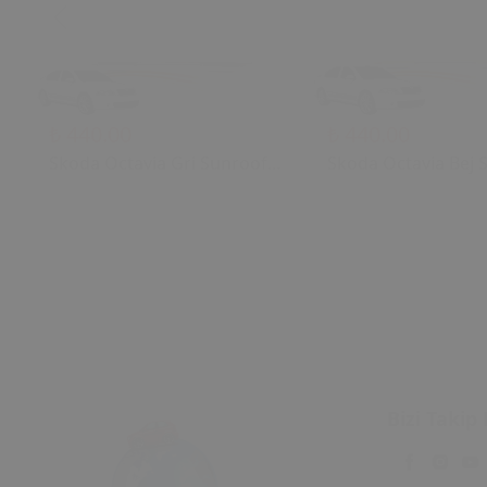
₺ 440.00
₺ 440.00
Skoda Octavia Gri Sunroof
Skoda Octavia Bej 
Kontrol Çerçevesi (2006)
Kontrol Çerçevesi (
OEM 1U0877847C
OEM 1U0877847C
1U0877847E Uyumlu Tavan
1U0877847E Uyuml
Kumanda Çerçevesi
Kumanda Çerçeves
Bizi Takip 