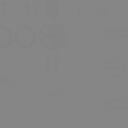
₺ 3,600.00
Kapı Açm
Kama Tako
₺ 1,105.00
Gres Yağı 
Universal 
10 GR)
₺
₺ 299.00
Büyüt
Tekerlek S
Standart 4
₺
₺ 199.00