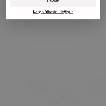
Devam
Kargo ülkesini değiştir
Son Eklenenler