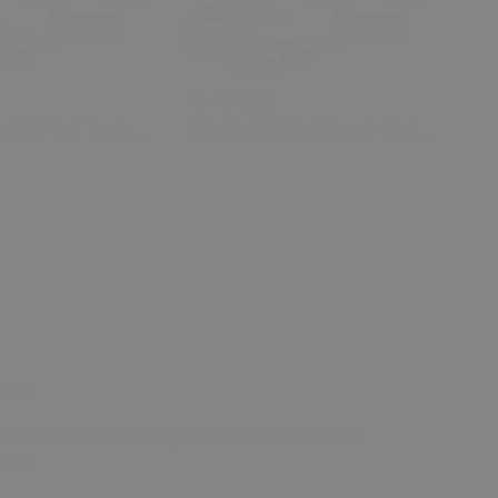
₺ 450.00
₺ 
o EGR Valf Tamir
Kia Rio EGR Valf Tamir Dişli
Ki
(2004 - 2018) (OEM:
Seti (2004 - 2018) (OEM:
Di
00 Uyumlu)
28410-2A700 Uyumlu)
28
tıl!
adresinizi bırakarak yeniliklerden haberdar
iniz!