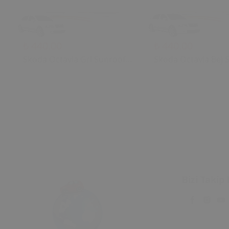
₺ 440.00
₺ 440.00
Skoda Octavia Gri Sunroof
Skoda Octavia Bej 
Kontrol Çerçevesi (2006)
Kontrol Çerçevesi (
OEM 1U0877847C
OEM 1U0877847C
1U0877847E Uyumlu Tavan
1U0877847E Uyuml
Kumanda Çerçevesi
Kumanda Çerçeves
Bizi Takip 