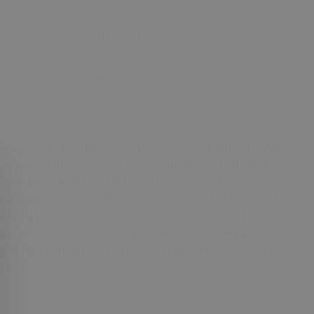
Sepete Ekle
Satın Al
re ayna) ; Range Rover 75, Rover 3 ; Freelander 1 ; Mını
er jeep ; Cherokee 2 kj ; Araç modellerine uyumludur. ;
yumludur. ; 1 adet kabloları Lehimlenmiş Motor ; 2 adet
 ; Kullanıma hazır şekilde, fotoğraftaki gibi dişli motora
 motora lehimlenmiş olarak gönderilecektir. ; Ürünler
r, 12 volttur. ; Sorunsuz kullanabilirsiniz. ; *yuvarlak
ayna motor üretimimiz de mevcuttur. ; Ideal otomotiv
3 ; ;