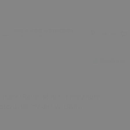
2000 TL ÜZERİ ALIŞVERİŞİNDE
Giriş Yap
ÜCRETSİZ KARGO
Bize Ulaşın
+905327817379
(kare) Rover Mini C. Freelander
toru (lehimlidir) Ve Dişlisi
ğerlendirme