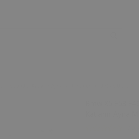
. Freelander Katlanır Ayna Motoru (lehimlidir) Ve Dişlisi
Bmw X5 E53 E46 
Katlanır Ayna Mo
0 De