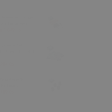
a Aralama Pompa
zu Tamir Seti
₺ 1,049.75
/ Grease Oil
10 Adet (HER BİRİ
 284.05
ibop Kapağı -
'lü Takım
 189.05