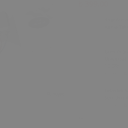
₺ 399.00
Kapı Açm
Kama Tako
₺ 1,105.00
Gres Yağı 
Universal 
10 GR)
₺
₺ 299.00
Tekerlek S
Büyüt
Standart 4
₺
₺ 199.00
SKU
TYC00459646291