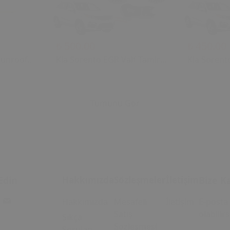
₺ 500.00
₺ 450.00
Sunroof
Kia Sorento EGR Valf Tamir
Kia Sorent
2006)
Dişli Seti (2004 - 2018) (OEM:
Dişli Seti 
28410-2A700 Uyumlu)
28410-2A7
u Tavan
Tümünü Gör
i
Edin
Hakkımızda
Sözleşmeler
İletişim
Bize Ka
Hakkımızda
Mesafeli
İletişim
E-posta 
Satış
olabilirs
Sıkça
Sözleşmesi
Sorulan