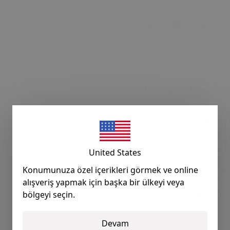
Ürün Açıklaması
Bmw ; X5 e53, ; E46 (ka
cooper ; Vogue ; Chrysl
Sağ ya da sol aynaya u
dişli ; 1 adet dişli yağı
United States
montelidir, ; Kabloları
Konumunuza özel içerikleri görmek ve online
Ideal otomotiv Üretimidi
alışveriş yapmak için başka bir ülkeyi veya
yukarı doğru katlanır 
bölgeyi seçin.
ürün raf no: F-184 + f-31
Devam