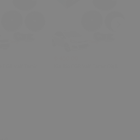
₺ 450.00
₺ 
o EGR Valf Tamir
Kia Rio EGR Valf Tamir Dişli
Ki
(2004 - 2018) (OEM:
Seti (2004 - 2018) (OEM:
Di
00 Uyumlu)
28410-2A700 Uyumlu)
28
tıl!