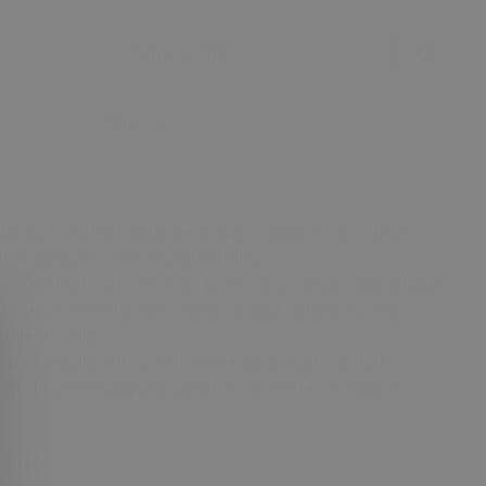
Sepete Ekle
Satın Al
ler için uyumlu tente cam tavan mekanizma telidir.
erans numarası ile uyumludur.
n sisteminde kullanılan bu parça, mekanizmanın düzgün
 sağlar. Aşınmış veya kopmuş eski tellerin yerine
llanılabilir.
den üretilmiştir, dayanıklı yapısı sayesinde uzun
 Montajı profesyonel ustalar tarafından yapılması
–2019)