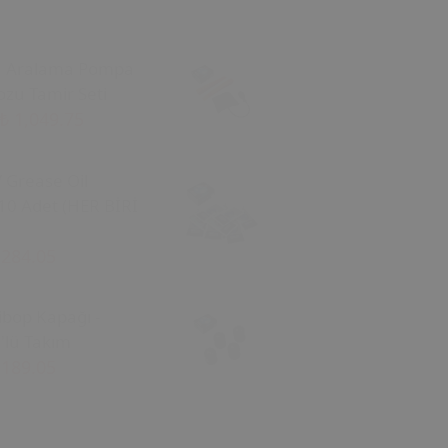
a Aralama Pompa
zu Tamir Seti
₺ 1,049.75
/ Grease Oil
10 Adet (HER BİRİ
 284.05
ibop Kapağı -
'lü Takım
 189.05