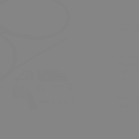
₺ 4,000.00
Kapı Açm
Kama Tako
₺ 1,105.00
Gres Yağı 
Universal 
10 GR)
₺
₺ 299.00
Tekerlek S
Büyüt
Standart 4
₺
₺ 199.00
SKU
A-52 İD-3015