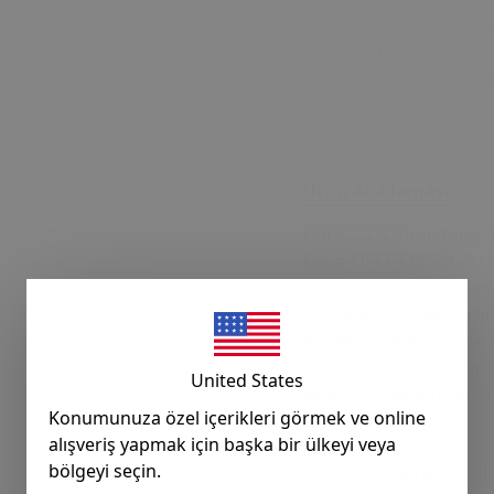
Ürün Açıklaması
Fiat 500C Cabrio model
Ürün OEM 77366143 ref
Sunroof / cabrio tava
ve sorunsuz çalışmasını
birebir uyumlu olarak ku
Yüksek kaliteli malzeme
United States
ömürlü kullanım sunar.
Konumunuza özel içerikleri görmek ve online
tavsiye edilir.
alışveriş yapmak için başka bir ülkeyi veya
Uyumlu Modeller:
bölgeyi seçin.
Fiat 500C Cabrio (2009