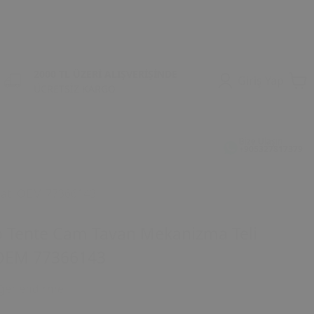
2000 TL ÜZERİ ALIŞVERİŞİNDE
Giriş Yap
ÜCRETSİZ KARGO
Bize Ulaşın
+905327817379
latı OEM 77366143
o Tente Cam Tavan Mekanizma Teli
 OEM 77366143
ğerlendirme