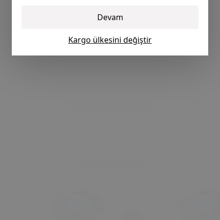
Paket İçeriği:
2 Adet Sunroof / Tent
Devam
Kargo ülkesini değiştir
Son Eklenenler