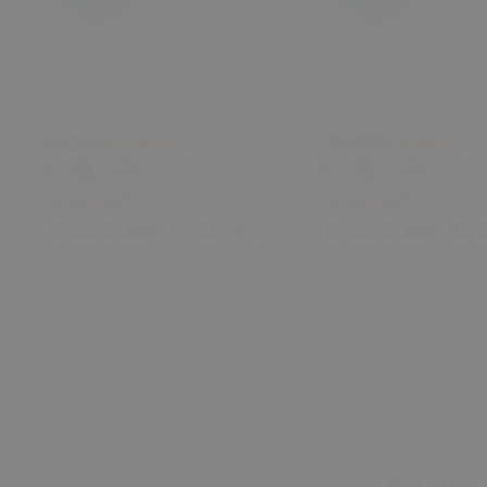
₺ 440.00
₺ 440.00
Skoda Octavia Gri Sunroof
Skoda Octavia Bej 
Kontrol Çerçevesi (2006)
Kontrol Çerçevesi (
OEM 1U0877847C
OEM 1U0877847C
1U0877847E Uyumlu Tavan
1U0877847E Uyuml
Kumanda Çerçevesi
Kumanda Çerçeves
Bizi Takip 