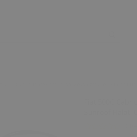
at 500C Cabrio Tente Cam Tavan Mekanizma Teli Sunroof Ha
Fiat 500C Cabri
Sunroof Halatı
0 De