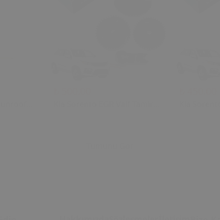
₺ 500.00
₺ 450.00
Sunroof
Kia Sorento EGR Valf Tamir
Kia Sorent
2006)
Dişli Seti (2004 - 2018) (OEM:
Dişli Seti 
28410-2A700 Uyumlu)
28410-2A7
u Tavan
Tümünü Gör
i
Edin
Hakkımızda
Sözleşmeler
İletişim
Bize Ka