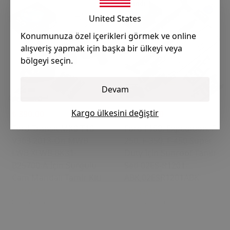
Tükendi
United States
Konumunuza özel içerikleri görmek ve online
alışveriş yapmak için başka bir ülkeyi veya
bölgeyi seçin.
Devam
Kargo ülkesini değiştir
₺ 390.00
₺ 3,300.00
Ford Transit MK8 T18
Ford F150, Expedition, F-
V363 2013-On MWB
250, F-350, F-450 Super
LWB XLWB BK31-
Duty İçin Sunroof Tamir
B25700-A İçin Sürgülü
Seti 02ES-R1201-
Cam Mandalı Tamir Kiti
ABK,02ESR1201ABK
0 Değerlendirme
0 Değerlendirme