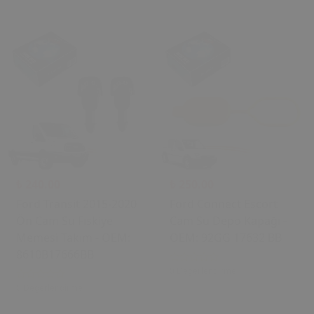
₺ 240.00
₺ 250.00
Ford Transit 2015-2020
Ford Connect Escort
Ön Cam Su Fıskiye
Cam Su Depo Kapağı -
Memesi Takım - OEM:
OEM: 92GG 17632 BB
8610B17666BB
0 Değerlendirme
0 Değerlendirme