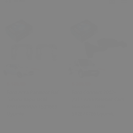
Sırala
₺ 140.00
₺ 200.00
Ford Arka Pandizot Raf
Ford Connect 2002–
Tutucu Klipsi OEM
2013 Arka Kelebek Cam
8A6146698AA 1539663
Mandalı – OEM
Uyumlu
512874766 Uyumlu
0 Değerlendirme
0 Değerlendirme