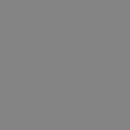
₺ 1,150.00
₺ 440.00
Fiat Tipo (1987-1995) ME, NG, MF,
Skoda Octavia Gri
NT, NS, NU, MP İçin Sunroof
Kontrol Çerçevesi
Kaldırma Braketleri
1U0877847C 1U08
Uyumlu Tavan Ku
Tümünü Gör
Çerçevesi