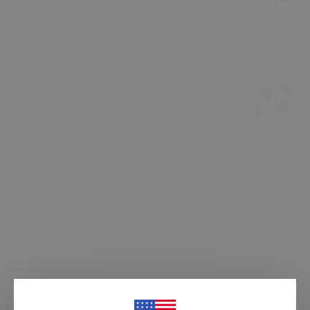
Adet (HER BİRİ 10 GR)
₺ 284.05
₺ 299.00
Tekerlek Sibop Kapağı - Standart 4'lü
Takım
₺ 189.05
₺ 199.00
SKU
f-49 ford
Stoğa gelince haber ver
Ürün Açıklaması
UYUMLU MODELLER:
Ford Focus