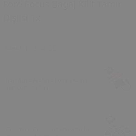
Ford Focus Bagaj Kilit Tamir
Dişlisi 1x
0 Değerlendirme
₺ 214.50
Tükendi
Kapı Açma Aralama Pompa Kama
Takozu Tamir Seti
₺ 1,049.75
₺ 1,105.00
Gres Yağı / Grease Oil Universal 10