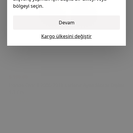
bölgeyi seçin.
Devam
Kargo ülkesini değiştir
₺ 190.00
Honda Civic 8 2006-2011 Katlanır Ayna Motor Dişlisi
1,3 Cm
0 Değerlendirme