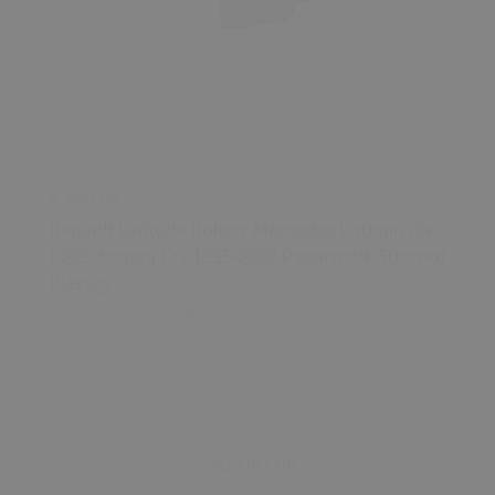
₺ 199.00
Renault Latitude Koleos Mercedes Uyumlu Clk
C208, Honda Crv 1995-2002 Panaromik Sunroof
Plastiği
0 Değerlendirme
Sepete Ekle