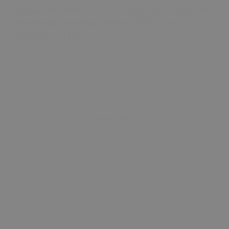
Honda CRV 5 RW (2017-2021) Sunroof Ön Güneşlik
Perde Sabitleme Klipsi Tokası 70800-TLY-H11,
70800-TLY-H11ZA
0 Değerlendirme
Sepete Ekle