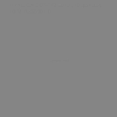
Honda Civic 2007-2012 Su Fiskiye Depo Kapağı
OEM: 76802-SJD-003
0 Değerlendirme
Sepete Ekle