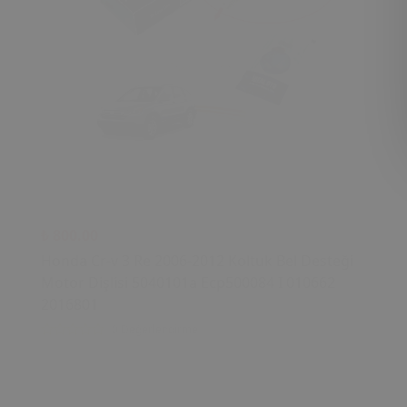
₺ 800.00
Honda Cr-v 3 Re 2006-2012 Koltuk Bel Desteği
Motor Dişlisi 5040101a Ecp500084 I 010662
2016801
0 Değerlendirme