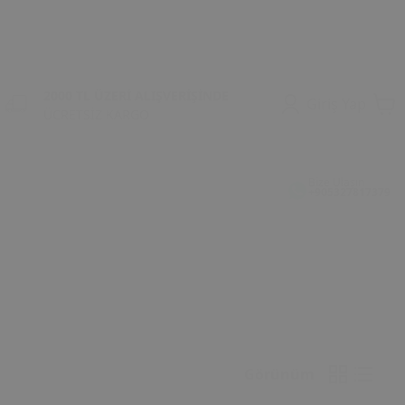
2000 TL ÜZERİ ALIŞVERİŞİNDE
Giriş Yap
ÜCRETSİZ KARGO
Bize Ulaşın
+905327817379
Görünüm