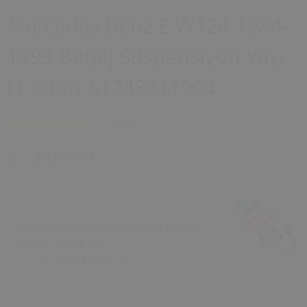
Mercedes Benz E W124 1984-
1993 Bagaj Süspansiyon Yayı
(1 Adet) A1243211904
1 Değerlendirme
₺ 1,000.00
Kapı Açma Aralama Pompa Kama
Takozu Tamir Seti
₺ 1,049.75
₺ 1,105.00