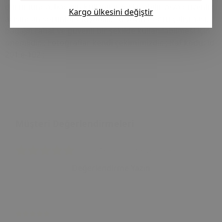
durumunda, bagajın kullanımı zorlaşabilir veya güvenlik
Kargo ülkesini değiştir
açısından sorunlar oluşabilir. Bu yayın doğru çalışması,
bagajın rahat ve güvenli bir şekilde kullanılabilmesi için
önemlidir. ; Fotoğraflar kendi çekimimizdir. ; Raf kodu: Id-
201 e-102 ;
Müşteri Değerlendirmeleri
1 değerlendirmeye göre
Değerlendirme Yazın