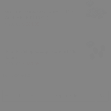
Gres Yağı / Grease Oil Universal 10
Adet (HER BİRİ 10 GR)
₺ 284.05
₺ 299.00
Tekerlek Sibop Kapağı - Standart 4'lü
Takım
₺ 189.05
₺ 199.00
SKU
Id-201e-102
Sepete Ekle