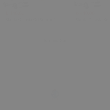
₺ 440.00
₺ 440.00
Skoda Octavia Gri Sunroof
Skoda Octavia Bej
Kontrol Çerçevesi (2006) OEM
Kontrol Çerçevesi
1U0877847C 1U0877847E
1U0877847C 1U08
Uyumlu Tavan Kumanda
Uyumlu Tavan Ku
Tümünü Gör
Çerçevesi
Çerçevesi