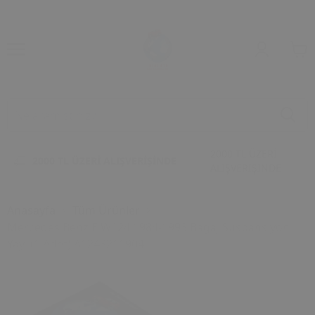
2000 TL ÜZERİ
2000 TL ÜZERİ ALIŞVERİŞİNDE
ALIŞVERİŞİNDE
Anasayfa
Tüm Ürünler
Mercedes Benz E W124 1984-1993 Bagaj Süspansiyon
Yayı (1 Adet) A1243211904