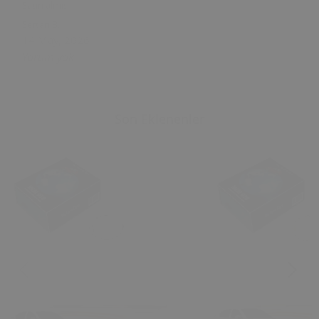
Satın almış
Sertan
B.
14 May, 2026
Yorum yok
Son Eklenenler