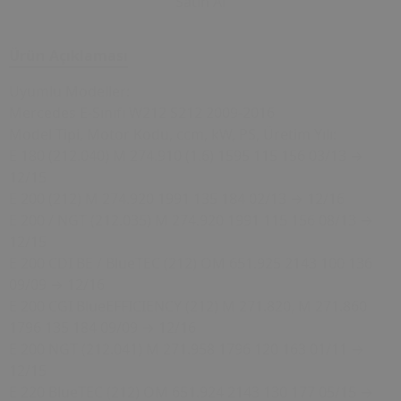
Satın Al
Ürün Açıklaması
Uyumlu Modeller:
Mercedes E-Sınıfı W212 S212 2009-2016
Model Tipi, Motor Kodu, ccm, kW, PS, Üretim Yılı:
E 180 (212.040) M 274.910 (1.6) 1595 115 156 03/13 →
12/15
E 200 (212) M 274.920 1991 135 184 02/13 → 12/16
E 200 / NGT (212.035) M 274.920 1991 115 156 08/13 →
12/15
E 200 CDI BE / BlueTEC (212) OM 651.925 2143 100 136
09/09 → 12/16
E 200 CGI BlueEFFICIENCY (212) M 271.820, M 271.860
1796 135 184 09/09 → 12/16
E 200 NGT (212.041) M 271.958 1796 120 163 01/11 →
12/15
E 220 BlueTEC (212) OM 651.924 2143 130 177 05/15 →