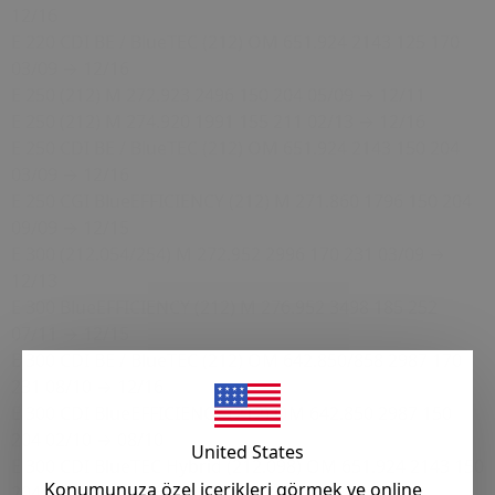
12/16
E 220 CDI BE / BlueTEC (212) OM 651.924 2143 125 170
03/09 → 12/16
E 250 (212) M 272.923 2496 150 204 05/09 → 12/11
E 250 (212) M 274.920 1991 155 211 02/13 → 12/16
E 250 CDI BE / BlueTEC (212) OM 651.924 2143 150 204
03/09 → 12/16
E 250 CGI BlueEFFICIENCY (212) M 271.860 1796 150 204
09/09 → 12/15
E 300 (212.054/254) M 272.952 2996 170 231 03/09 →
12/13
E 300 BlueEFFICIENCY (212) M 276.952 3498 185 252
07/11 → 12/15
E 300 CDI BE / BlueTEC (212) OM 642.850/858 2987 170
231 08/10 → 12/16
E 300 CDI BlueEFFICIENCY (212) OM 642.850 2987 150
204 02/10 → 08/10
United States
E 300 CDI BlueTEC Hybrid (212.098) OM 651.924 2143 150
Konumunuza özel içerikleri görmek ve online
204 12/11 → 12/16