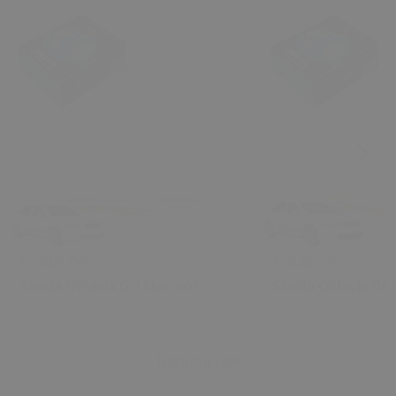
₺ 440.00
₺ 440.00
Skoda Octavia Gri Sunroof
Skoda Octavia Bej
Kontrol Çerçevesi (2006) OEM
Kontrol Çerçevesi
1U0877847C 1U0877847E
1U0877847C 1U08
Uyumlu Tavan Kumanda
Uyumlu Tavan Ku
Tümünü Gör
Çerçevesi
Çerçevesi