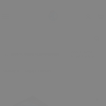
2000 TL ÜZERİ
2000 TL ÜZERİ ALIŞVERİŞİNDE
ALIŞVERİŞİNDE
Anasayfa
Bagaj Ekipman
Mercedes E W212 2009-2016 İçin Bagaj Kilit Karşılığı
A2047580003