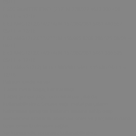
09/11
E 500 BlueEFFICIENCY (212) M 278.922 4633 300 408
09/11 → 12/16
E 63 AMG (212.074/274) M 157.980/981 5461 410 557
05/11 → 12/16
E 63 AMG (212.077/277) M 156.985 6208 386 525 08/09 →
04/11
E 63 AMG (212.074/274) M 157.980/981 5461 386 525
05/11 → 12/16
E 63 AMG S (212) M 157.980/981 5461 430 585 04/13 →
12/16
Paketin içinde ne var:
1 adet metal bagaj kilit karşılığı
1 adet grease yağı; tüm metal parçalarda
kullanabilirsiniz. Grease yağı, metal parçaların
bakımında geniş bir kullanım alanına sahip olup,
sürtünmeyi azaltarak aşınmayı önler ve parçaların daha
uzun ömürlü olmasını sağlar.
Yerli üretimdir, sorunsuz kullanabilirsiniz.