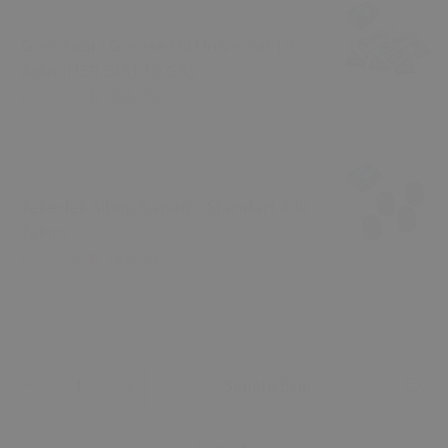
Gres Yağı / Grease Oil Universal 10
Adet (HER BİRİ 10 GR)
₺ 284.05
₺ 299.00
Tekerlek Sibop Kapağı - Standart 4'lü
Takım
₺ 189.05
₺ 199.00
SKU
İD-19.21082100 B-27 w212
Sepete Ekle