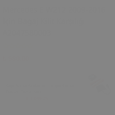
Mercedes E W212 2009-2016
İçin Bagaj Kilit Karşılığı
A2047580003
0 Değerlendirme
₺ 580.00
Kapı Açma Aralama Pompa Kama
Takozu Tamir Seti
₺ 1,049.75
₺ 1,105.00