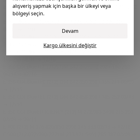
alışveriş yapmak için başka bir ülkeyi veya
E 350 (212.056/087/256/287) M 272.977/980 3498 200 272
bölgeyi seçin.
03/09 → 08/11
E 350 BlueEFFICIENCY (212) M 276.952 3498 225 306
06/11 → 12/16
Devam
E 350 CDI BlueEFFICIENCY (212) OM 642.850 2987 170
231 03/09 → 09/10
Kargo ülkesini değiştir
E 350 CDI BlueEFFICIENCY (212) OM 642.852/858 2987
195 265 08/10 → 12/15
E 350 CDI BlueTEC (212) OM 642.852/858 2987 190 258
05/14 → 12/16
E 350 CDI BlueTEC (212) OM 642.850 2987 155 211 09/09
→ 12/15
E 350 CDI BlueTEC (212) OM 642.858 2987 185 252 03/13
→ 12/16
E 350 CGI BlueEFFICIENCY (212) M 272.983 3498 215 292
03/09 → 09/11
E 400 (212) M 276.820/850 2996 245 333 02/13 → 12/16
E 500 (212.072/090/272) M 273.971 5461 285 387 03/09 →