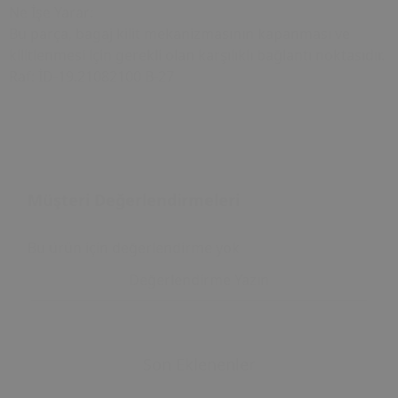
Ne İşe Yarar:
Bu parça, bagaj kilit mekanizmasının kapanması ve
kilitlenmesi için gerekli olan karşılıklı bağlantı noktasıdır.
Raf: İD-19.21082100 B-27
Müşteri Değerlendirmeleri
Bu ürün için değerlendirme yok
Değerlendirme Yazın
Son Eklenenler