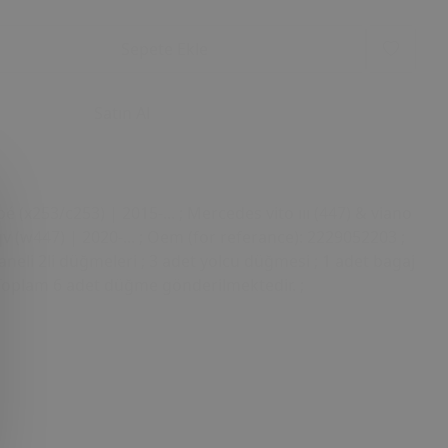
Sepete Ekle
Satın Al
é (x253/c253) | 2015-... ; Mercedes vito ııı (447) & viano
qv (w447) | 2020-... ; Oem (for referance): 2229052203 ;
neli 2li düğmeleri ; 3 adet yolcu düğmesi ; 1 adet bagaj
oplam 6 adet düğme gönderilmektedir. ;