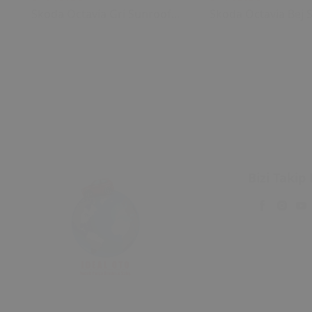
Skoda Octavia Gri Sunroof
Skoda Octavia Bej 
Kontrol Çerçevesi (2006)
Kontrol Çerçevesi (
OEM 1U0877847C
OEM 1U0877847C
1U0877847E Uyumlu Tavan
1U0877847E Uyuml
Kumanda Çerçevesi
Kumanda Çerçeves
Bizi Takip 