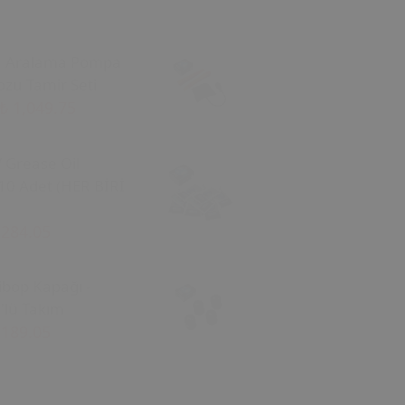
a Aralama Pompa
zu Tamir Seti
₺ 1,049.75
/ Grease Oil
10 Adet (HER BİRİ
 284.05
ibop Kapağı -
'lü Takım
 189.05