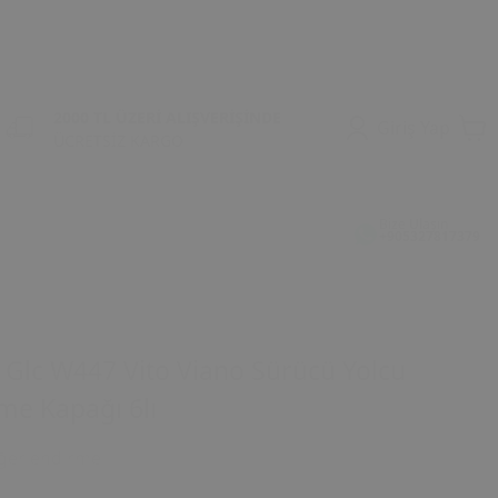
2000 TL ÜZERİ ALIŞVERİŞİNDE
Giriş Yap
ÜCRETSİZ KARGO
Bize Ulaşın
+905327817379
Glc W447 Vito Viano Sürücü Yolcu
e Kapağı 6lı
ğerlendirme