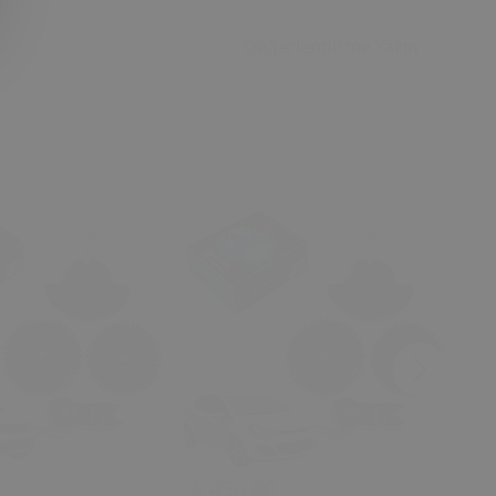
Değerlendirme Yazın
₺ 450.00
₺ 