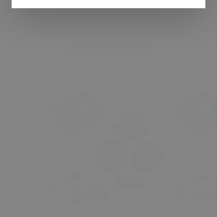
Son Eklenenler
₺ 500.00
₺ 450.00