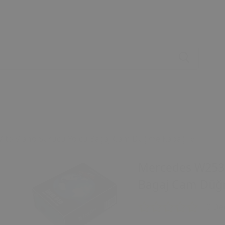
ito Viano Sürücü Yolcu Bagaj Cam Düğme Kapağı 6lı
Mercedes W253 
Bagaj Cam Düğm
0 De