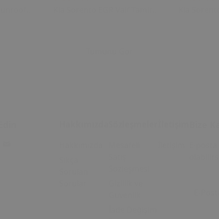
Sunroof
Kia Sorento EGR Valf Tamir
Kia Sorent
2006)
Dişli Seti (2004 - 2018) (OEM:
Dişli Seti 
28410-2A700 Uyumlu)
28410-2A7
u Tavan
Tümünü Gör
i
Edin
Hakkımızda
Sözleşmeler
İletişim
Bize Ka
Hakkımızda
Mesafeli
İletişim
E-posta 
Satış
olabilirs
Sıkça
Sözleşmesi
Sorulan
Sorular
Gizlilik ve
E-Post
Güvenlik
İade Değişim