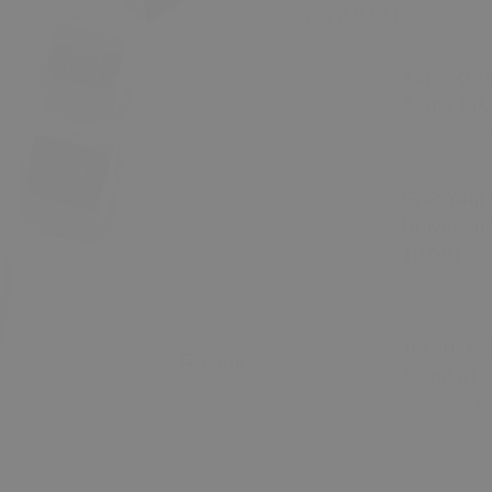
₺ 699.00
Kapı Açm
Kama Tako
₺ 1,105.00
Gres Yağı 
Universal 
10 GR)
₺
₺ 299.00
Tekerlek S
Büyüt
Standart 4
₺
₺ 199.00
SKU
SET