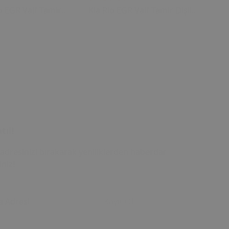
o EGR Valf Tamir
Kia Rio EGR Valf Tamir Dişli
Ki
(2004 - 2018) (OEM:
Seti (2004 - 2018) (OEM:
Di
00 Uyumlu)
28410-2A700 Uyumlu)
28
tıl!
adresinizi bırakarak yeniliklerden haberdar
iniz!
a Adresi
Kayıt Ol