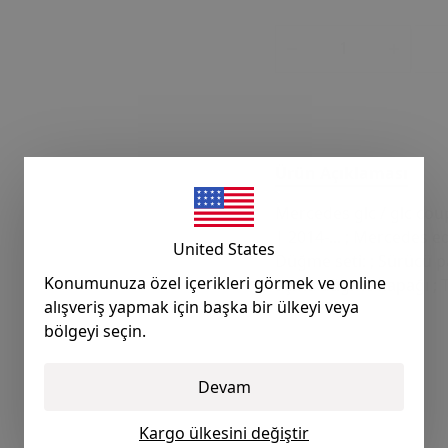
Ürün Açıklaması
Mercedes glc / glc coup
| 2014-... ; Mercedes e
United States
Düğme seti: ; Sürücü pa
Konumunuza özel içerikleri görmek ve online
açma düğme kapağı ; T
alışveriş yapmak için başka bir ülkeyi veya
bölgeyi seçin.
Devam
Kargo ülkesini değiştir