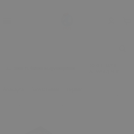
2000 TL ÜZERİ
2000 TL ÜZERİ ALIŞVERİŞİNDE
ALIŞVERİŞİNDE
Anasayfa
Tüm Ürünler
Dişliler
Mini cooper s w11 R53 3-Kapı İçin Sunroof Motor Dişlisi
67616928756, 67610301622, 67610148886