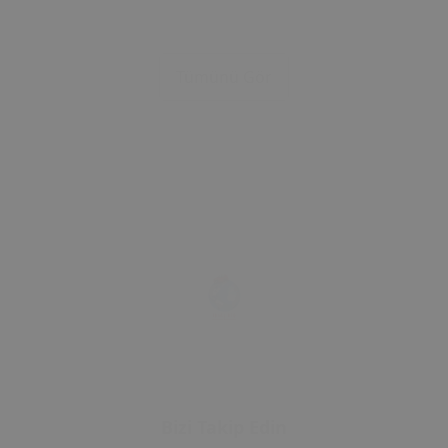
Kontrol Çerçevesi (2006) OEM
Kontrol Çerçevesi
1U0877847C 1U0877847E
1U0877847C 1U08
Uyumlu Tavan Kumanda
Uyumlu Tavan Ku
Tümünü Gör
Çerçevesi
Çerçevesi
Bizi Takip Edin