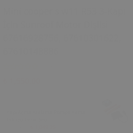
Mini cooper s w11 R53 3-Kapı
İçin Sunroof Motor Dişlisi
67616928756, 67610301622,
67610148886
0 Değerlendirme
₺ 1,550.00
Kapı Açma Aralama Pompa Kama
Takozu Tamir Seti
₺ 1,049.75
₺ 1,105.00