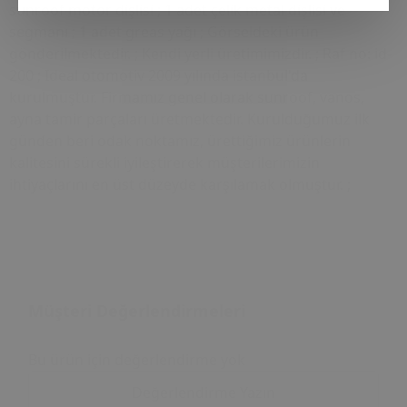
sunroof motor dişlisi ; 1 adet çelik metal dişlisi ve
segmanı ; 1 adet greas yağı ; Görseldeki ürün
gönderilmektedir. ; Kendi yerli üretimimizdir. ; Raf no: id-
200 ; Ideal otomotiv 2009 yılında istanbul'da
kurulmuştur. Firmamız genel olarak sunroof, vanos,
ayna tamir parçaları üretmektedir. Kurulduğumuz ilk
günden beri odak noktamız, ürettiğimiz ürünlerin
kalitesini sürekli iyileştirerek müşterilerimizin
ihtiyaçlarını en üst düzeyde karşılamak olmuştur. ;
Müşteri Değerlendirmeleri
Bu ürün için değerlendirme yok
Değerlendirme Yazın