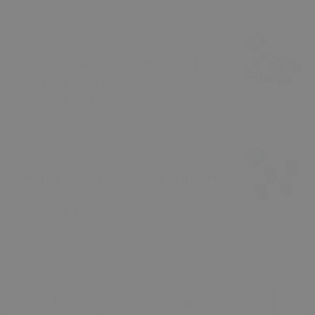
Gres Yağı / Grease Oil Universal 10
Adet (HER BİRİ 10 GR)
₺ 284.05
₺ 299.00
Tekerlek Sibop Kapağı - Standart 4'lü
Takım
₺ 189.05
₺ 199.00
SKU
TYCU4Q677N170419084592379
Sepete Ekle