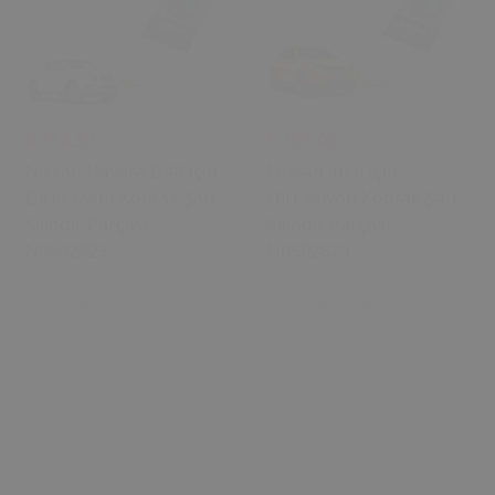
₺ 214.50
₺ 195.00
Nissan Navara D40 Için
Nissan Juke Için
Direksiyon Kontak Şaft
Direksiyon Kontak Şaft
Silindir Parçası
Silindir Parçası
N0502823
N0502823
0 Değerlendirme
0 Değerlendirme