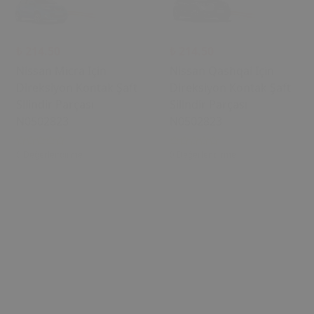
₺ 214.50
₺ 214.50
Nissan Micra Için
Nissan Qashqai Için
Direksiyon Kontak Şaft
Direksiyon Kontak Şaft
Silindir Parçası
Silindir Parçası
N0502823
N0502823
0 Değerlendirme
0 Değerlendirme