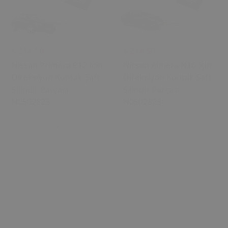
₺ 214.50
₺ 214.50
Nissan Primera P12 Için
Nissan Almera N16 Için
Direksiyon Kontak Şaft
Direksiyon Kontak Şaft
Silindir Parçası
Silindir Parçası
N0502823
N0502823
0 Değerlendirme
0 Değerlendirme