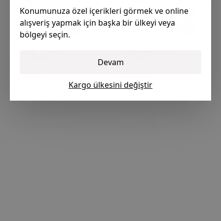
Konumunuza özel içerikleri görmek ve online
alışveriş yapmak için başka bir ülkeyi veya
bölgeyi seçin.
Devam
₺ 214.50
₺ 214.50
Kargo ülkesini değiştir
Nissan Note E1 2006-
Nissan Pathfinder Için
2013 Için Direksiyon
Direksiyon Kontak Şaft
Kontak Şaft Silindir
Silindir Parçası
Parçası N0502823
N0502823
0 Değerlendirme
0 Değerlendirme