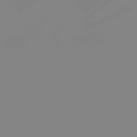
₺ 275.00
₺ 377.00
Nissan Murano, Altima,
Nissan Qashqai 1 2007-
Maxima, 350Z, 370Z
2014 Sağ & Sol Sunroof
Koltuk Ayar Motor
Kızak Tamir Seti
Dişlisi 874550AM513
0 Değerlendirme
0 Değerlendirme