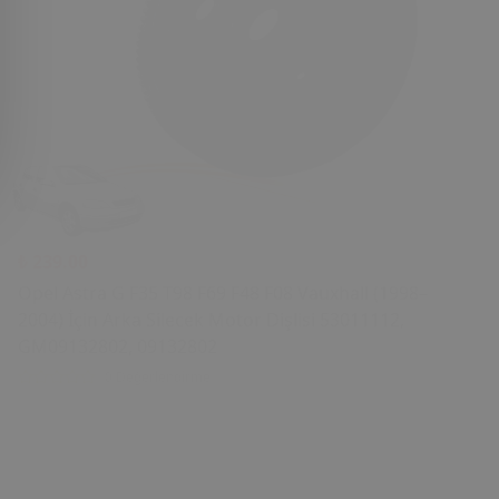
₺ 239.00
Opel Astra G F35 T98 F69 F48 F08 Vauxhall (1998–
2004) İçin Arka Silecek Motor Dişlisi 53011112,
GM09132802, 09132802
0 Değerlendirme