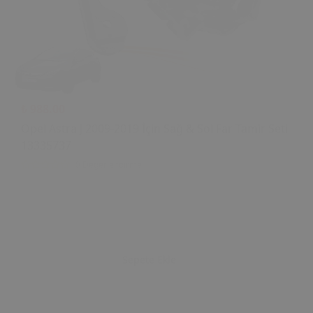
₺ 988.00
Opel Astra J 2009-2019 İçin Sağ & Sol Far Tamir Seti
13335737
0 Değerlendirme
Sepete Ekle