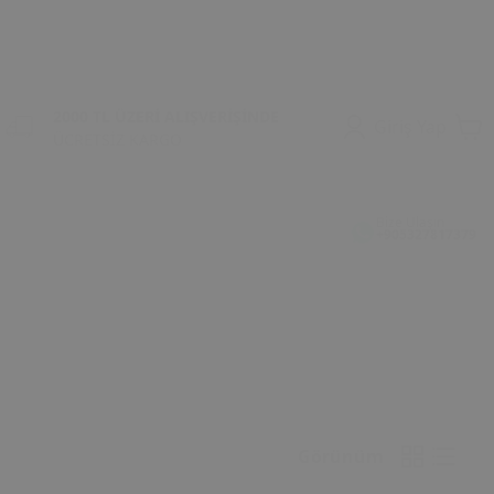
2000 TL ÜZERİ ALIŞVERİŞİNDE
Giriş Yap
ÜCRETSİZ KARGO
Bize Ulaşın
+905327817379
Görünüm