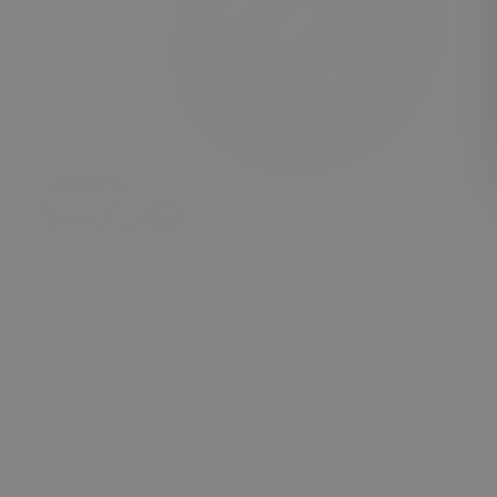
₺ 239.00
Opel Corsa C X01 Vauxhall (2000–2007) İçin Arka
Silecek Motor Dişlisi 53011112, GM09132802,
09132802
0 Değerlendirme