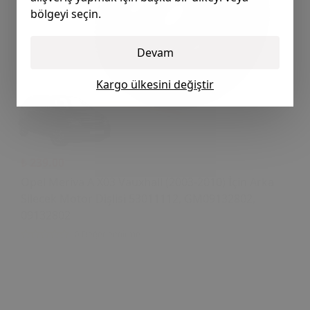
bölgeyi seçin.
Devam
Kargo ülkesini değiştir
₺ 239.00
Opel Meriva A X03 Vauxhall (2003-2010) İçin Arka
Silecek Motor Dişlisi 53011112, GM09132802,
09132802
0 Değerlendirme