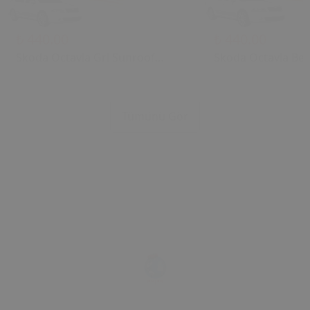
₺ 440.00
₺ 440.00
Skoda Octavia Gri Sunroof
Skoda Octavia Bej
Kontrol Çerçevesi (2006) OEM
Kontrol Çerçevesi
1U0877847C 1U0877847E
1U0877847C 1U08
Uyumlu Tavan Kumanda
Uyumlu Tavan Ku
Tümünü Gör
Çerçevesi
Çerçevesi