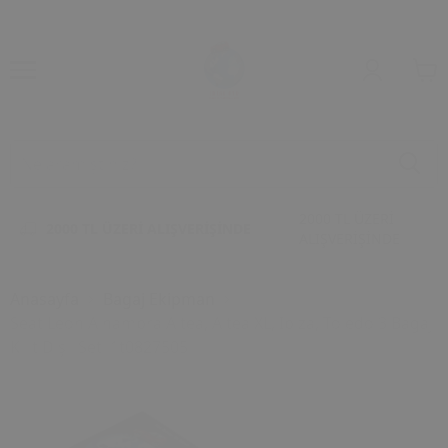
2000 TL ÜZERİ
2000 TL ÜZERİ ALIŞVERİŞİNDE
ALIŞVERİŞİNDE
Anasayfa
Bagaj Ekipman
Seat Leon Alhambra Altea, Altea XL, Ibiza, Toledo 3 Bagaj
Kilit Dişli Seti 1t0827505