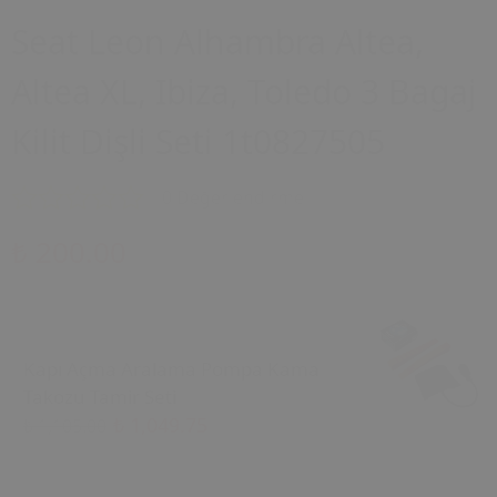
Seat Leon Alhambra Altea,
Altea XL, Ibiza, Toledo 3 Bagaj
Kilit Dişli Seti 1t0827505
0 Değerlendirme
₺ 200.00
Kapı Açma Aralama Pompa Kama
Takozu Tamir Seti
₺ 1,049.75
₺ 1,105.00