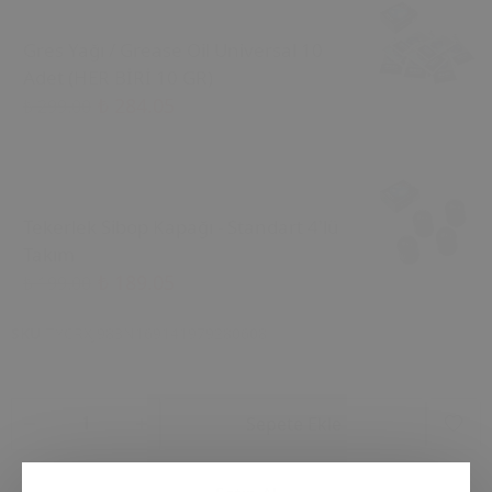
Gres Yağı / Grease Oil Universal 10
Adet (HER BİRİ 10 GR)
₺ 284.05
₺ 299.00
Tekerlek Sibop Kapağı - Standart 4'lü
Takım
₺ 189.05
₺ 199.00
SKU
TYCRXJ983N169141979280608
Sepete Ekle