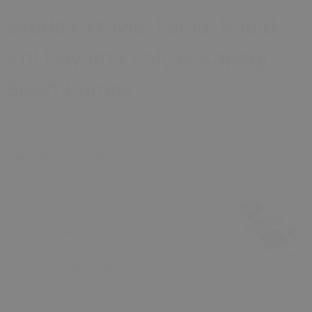
Skoda Octavia, Fabia, Rapid
Kol Dayama Kolçak Kapağı
Siyah Kumaş
0 Değerlendirme
₺ 649.00
Tükendi
Kapı Açma Aralama Pompa Kama
Takozu Tamir Seti
₺ 1,049.75
₺ 1,105.00