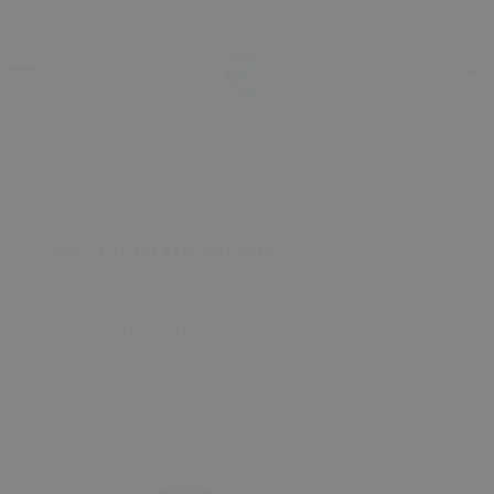
2000 TL ÜZERİ
2000 TL ÜZERİ ALIŞVERİŞİNDE
ALIŞVERİŞİNDE
Anasayfa
Tüm Ürünler
Kolçak Aparatı
Skoda Octavia, Fabia, Rapid Kol Dayama Kolçak Kapağı
Siyah Kumaş