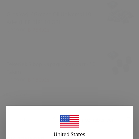
Gres Yağı / Grease Oil Universal 10
Adet (HER BİRİ 10 GR)
₺ 284.05
₺ 299.00
Tekerlek Sibop Kapağı - Standart 4'lü
Takım
₺ 189.05
₺ 199.00
SKU
Kumas
Stoğa gelince haber ver
United States
Ürün Açıklaması