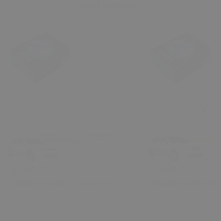
Son Eklenenler
₺ 440.00
₺ 440.00
Skoda Octavia Gri Sunroof
Skoda Octavia Bej
Kontrol Çerçevesi (2006) OEM
Kontrol Çerçevesi
1U0877847C 1U0877847E
1U0877847C 1U08
Uyumlu Tavan Kumanda
Uyumlu Tavan Ku