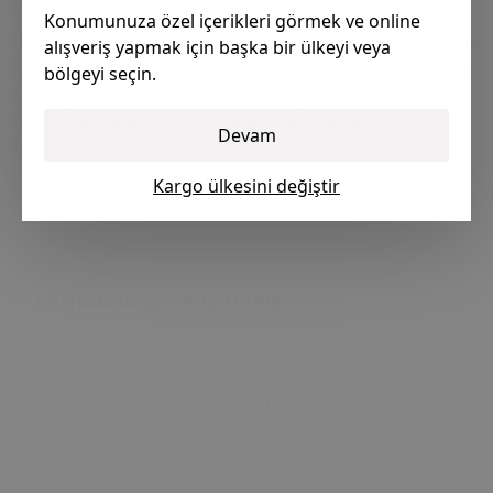
Konumunuza özel içerikleri görmek ve online
UYUMLU MODELLER: Skoda Octavia, Skoda Fabia, Skoda
alışveriş yapmak için başka bir ülkeyi veya
Rapid. PAKETİN İÇİNDE NE VAR? 1 Adet Kolçak Kapağıdır,
bölgeyi seçin.
Kumaş Döşemelidir, Mandallıdır. Siyah Renk
Gönderilecektir Kendi üretimimizdir. Raf No: B-93 İD-
Devam
17.292089
Kargo ülkesini değiştir
Müşteri Değerlendirmeleri
Bu ürün için değerlendirme yok
Değerlendirme Yazın