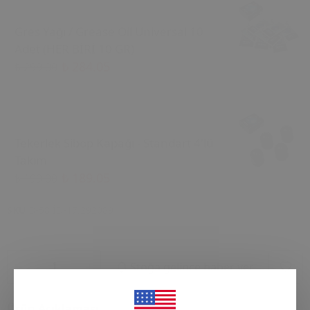
Gres Yağı / Grease Oil Universal 10
Adet (HER BİRİ 10 GR)
₺ 284.05
₺ 299.00
Tekerlek Sibop Kapağı - Standart 4'lü
Takım
₺ 189.05
₺ 199.00
SKU
B-58 İD-17.292089
Stoğa gelince haber ver
Ürün Açıklaması