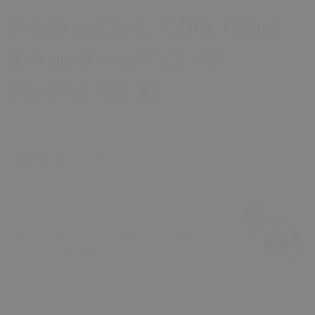
Skoda Octavia, Fabia, Rapid
İçin Siyah Kumaşlı Kol
Dayama Kapağı
0 Değerlendirme
₺ 1,950.00
Tükendi
Kapı Açma Aralama Pompa Kama
Takozu Tamir Seti
₺ 1,049.75
₺ 1,105.00