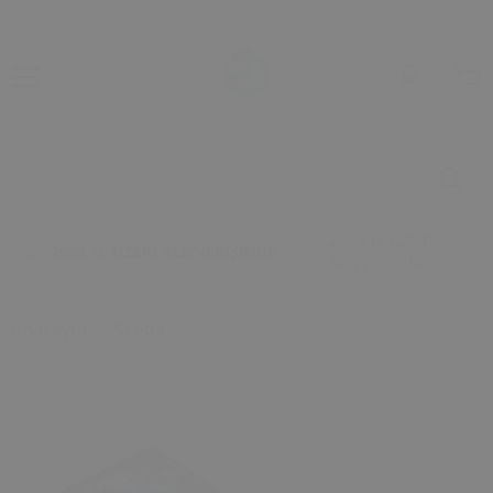
2000 TL ÜZERİ
2000 TL ÜZERİ ALIŞVERİŞİNDE
ALIŞVERİŞİNDE
Anasayfa
Skoda
Skoda Octavia, Fabia, Rapid İçin Siyah Kumaşlı Kol
Dayama Kapağı