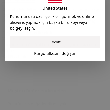
United States
Uyumlu Modeller:
Skoda Octavia, Skoda Fabia, Skoda
Rapid.
Konumunuza özel içerikleri görmek ve online
Paket İçindekiler:
1 Adet Kolçak Kapağıdır, Kumaş
alışveriş yapmak için başka bir ülkeyi veya
Döşemelidir, Mandallıdır.
bölgeyi seçin.
Siyah Renk Gönderilecektir.
Yerli üretimdir.
Devam
Parçanızı fotoğraftaki ürünle karşılaştırmanızı rica
ederiz.
Kargo ülkesini değiştir
Raf No:
B-58 İD-17.292089
Müşteri Değerlendirmeleri
Bu ürün için değerlendirme yok