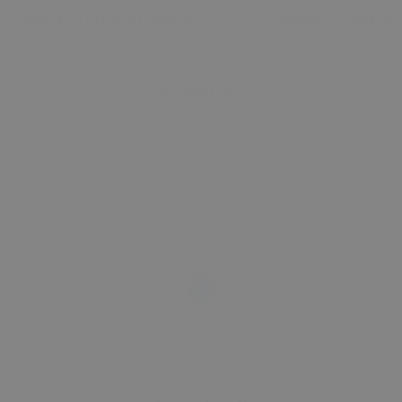
Skoda Octavia Gri Sunroof
Skoda Octavia Bej
Kontrol Çerçevesi (2006) OEM
Kontrol Çerçevesi
1U0877847C 1U0877847E
1U0877847C 1U08
Uyumlu Tavan Kumanda
Uyumlu Tavan Ku
Tümünü Gör
Çerçevesi
Çerçevesi