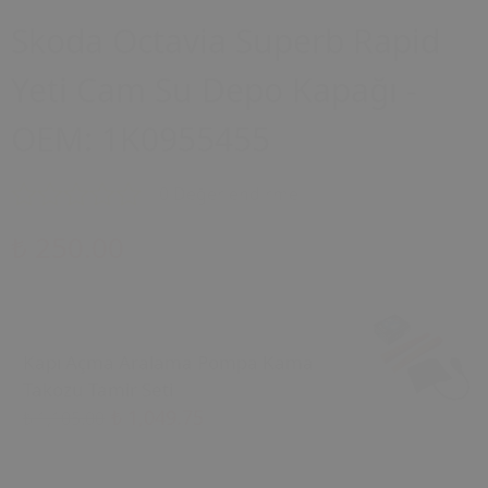
Skoda Octavia Superb Rapid
Yeti Cam Su Depo Kapağı -
OEM: 1K0955455
0 Değerlendirme
₺ 250.00
Kapı Açma Aralama Pompa Kama
Takozu Tamir Seti
₺ 1,049.75
₺ 1,105.00