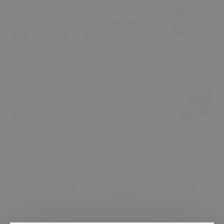
Gres Yağı / Grease Oil Universal 10
Adet (HER BİRİ 10 GR)
₺ 284.05
₺ 299.00
Tekerlek Sibop Kapağı - Standart 4'lü
Takım
₺ 189.05
₺ 199.00
SKU
KTU İD-10 5017SK
Sepete Ekle