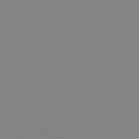
2000 TL ÜZERİ
2000 TL ÜZERİ ALIŞVERİŞİNDE
ALIŞVERİŞİNDE
Anasayfa
Skoda
Skoda Octavia Superb Rapid Yeti Cam Su Depo Kapağı -
OEM: 1K0955455