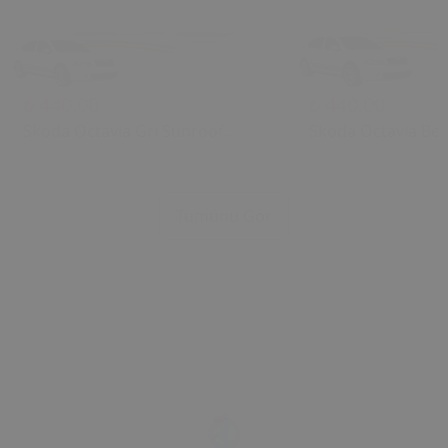
₺ 440.00
₺ 440.00
Skoda Octavia Gri Sunroof
Skoda Octavia Bej
Kontrol Çerçevesi (2006) OEM
Kontrol Çerçevesi
1U0877847C 1U0877847E
1U0877847C 1U08
Uyumlu Tavan Kumanda
Uyumlu Tavan Ku
Tümünü Gör
Çerçevesi
Çerçevesi