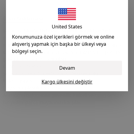
Satın Al
Ürün Açıklaması
United States
Bu ürün,
Skoda Octavia, Superb, Rapid ve Yeti
Konumunuza özel içerikleri görmek ve online
modelleri için uyumlu
cam su depo kapağıdır
. OEM
alışveriş yapmak için başka bir ülkeyi veya
numarası
1K0955455
olup, Dayanıklı yapısı sayesinde
bölgeyi seçin.
uzun ömürlü kullanım sağlar, aracınızın su deposunu
güvenle kapatır ve sızıntıları önler.
OEM: 1K0955455
Devam
Skoda Octavia, Superb, Rapid, Yeti uyumlu
Kolay montaj
Kargo ülkesini değiştir
Dayanıklı plastik malzeme
Aracınızın bakımında güvenilir, kaliteli ve uzun ömürlü
bir yedek parça ihtiyacınızı karşılar.