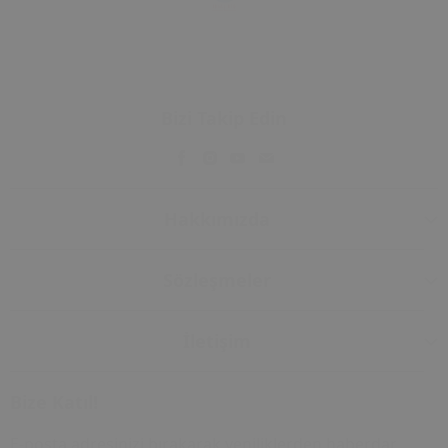
Bizi Takip Edin
Hakkımızda
Sözleşmeler
İletişim
Bize Katıl!
E-posta adresinizi bırakarak yeniliklerden haberdar