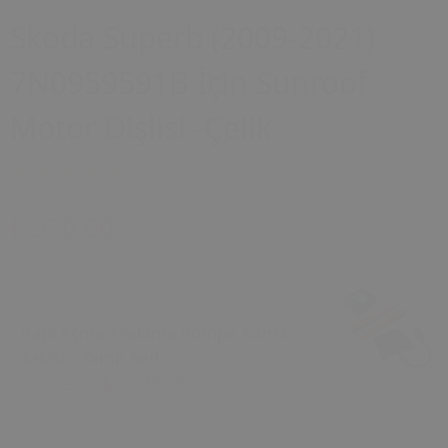
Skoda Superb (2009-2021)
7N0959591B İçin Sunroof
Motor Dişlisi -Çelik
0 Değerlendirme
₺ 370.00
Kapı Açma Aralama Pompa Kama
Takozu Tamir Seti
₺ 1,049.75
₺ 1,105.00