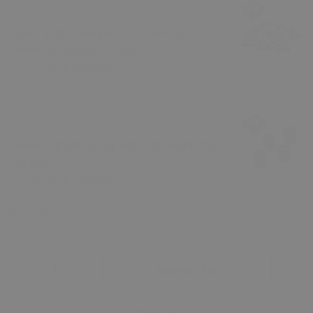
Gres Yağı / Grease Oil Universal 10
Adet (HER BİRİ 10 GR)
₺ 284.05
₺ 299.00
Tekerlek Sibop Kapağı - Standart 4'lü
Takım
₺ 189.05
₺ 199.00
SKU
F-308 İD-232-skoda
Sepete Ekle