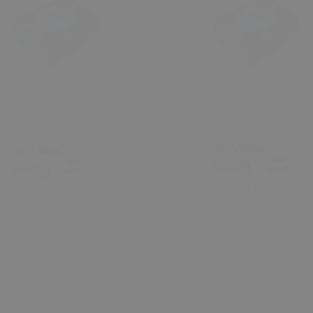
₺ 440.00
₺ 440.00
Skoda Octavia Gri Sunroof
Skoda Octavia Bej
Kontrol Çerçevesi (2006) OEM
Kontrol Çerçevesi
1U0877847C 1U0877847E
1U0877847C 1U08
Uyumlu Tavan Kumanda
Uyumlu Tavan Ku
Tümünü Gör
Çerçevesi
Çerçevesi