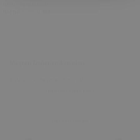
İdeal Oto üretimidir.
Raf no:
F-308 id-232
Müşteri Değerlendirmeleri
Bu ürün için değerlendirme yok
Değerlendirme Yazın
Son Eklenenler