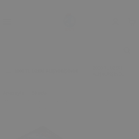
2000 TL ÜZERİ
2000 TL ÜZERİ ALIŞVERİŞİNDE
ALIŞVERİŞİNDE
Anasayfa
Skoda
Skoda Superb (2009-2021) 7N0959591B İçin Sunroof
Motor Dişlisi -Çelik