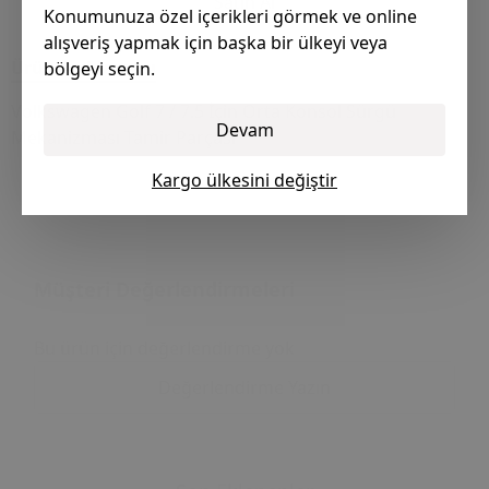
Satın Al
Konumunuza özel içerikleri görmek ve online
alışveriş yapmak için başka bir ülkeyi veya
Ürün Açıklaması
bölgeyi seçin.
Volkswagen Golf 7 / 7.5 İçin Orta Konsol Sürgü
Devam
Mekanizması Tamir Parçası
Kargo ülkesini değiştir
Müşteri Değerlendirmeleri
Bu ürün için değerlendirme yok
Değerlendirme Yazın