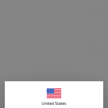
Gres Yağı / Grease Oil Universal 10
Adet (HER BİRİ 10 GR)
₺ 284.05
₺ 299.00
Tekerlek Sibop Kapağı - Standart 4'lü
Takım
₺ 189.05
₺ 199.00
SKU
B-16 id-32.M7957
Sepete Ekle
United States