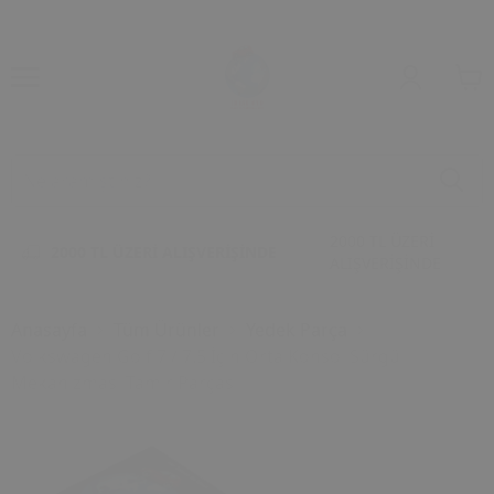
2000 TL ÜZERİ
2000 TL ÜZERİ ALIŞVERİŞİNDE
ALIŞVERİŞİNDE
Anasayfa
Tüm Ürünler
Yedek Parça
Volkswagen Golf 7 / 7.5 İçin Orta Konsol Sürgü
Mekanizması Tamir Parçası