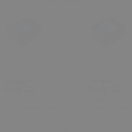
Son Eklenenler
₺ 440.00
₺ 440.00
Skoda Octavia Gri Sunroof
Skoda Octavia Bej
Kontrol Çerçevesi (2006) OEM
Kontrol Çerçevesi
1U0877847C 1U0877847E
1U0877847C 1U08
Uyumlu Tavan Kumanda
Uyumlu Tavan Ku