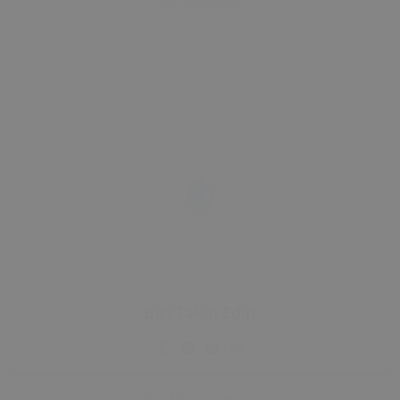
Tümünü Gör
Çerçevesi
Çerçevesi
Bizi Takip Edin