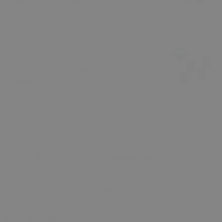
Adet (HER BİRİ 10 GR)
₺ 284.05
₺ 299.00
Tekerlek Sibop Kapağı - Standart 4'lü
Takım
₺ 189.05
₺ 199.00
SKU
TYC00725560436
Sepete Ekle
Satın Al
Ürün Açıklaması