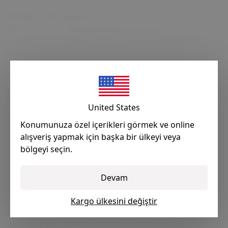
UYUMLU MODELLER:
VW PASSAT B8 / 2014- sonrası
VW Golf VII (5G1/BA5) | 2012-.. ve sonraki modeller
SKODA
SEAT LEON
Paketin içinde ne var?
Cam Düğme Kapağı
1 Adet
United States
Lütfen satın almadan önce kendi parçanızı bizim ürün
Konumunuza özel içerikleri görmek ve online
resimleri ile kıyaslayınız. (Yan tarafın şekli, orta tırnak
alışveriş yapmak için başka bir ülkeyi veya
şekli, üst ve alt tırnak şekli)
bölgeyi seçin.
Ne işe yarar:
Araba cam düğme kapağı, araçların cam kontrol
düğmeleri üzerine yerleştirilen bir kapaktır. Bu kapaklar,
Devam
araç iç mekanının genel estetiğini ve işlevselliğini
artırırken, düğmelerin uzun ömürlü ve iyi çalışır
Kargo ülkesini değiştir
durumda kalmasına yardımcı olur.
Hakkımızda:
2009 yılında istanbul'da kurulduk.