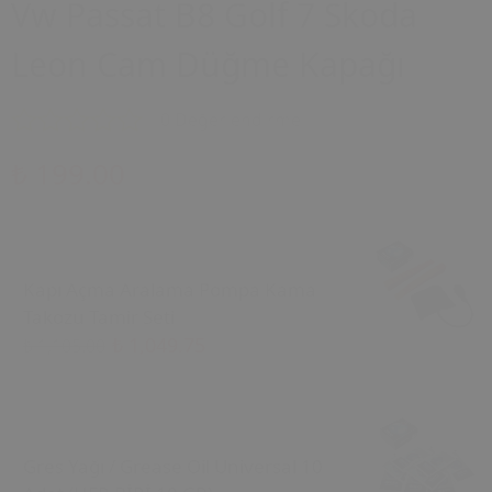
Vw Passat B8 Golf 7 Skoda
Leon Cam Düğme Kapağı
0 Değerlendirme
₺ 199.00
Kapı Açma Aralama Pompa Kama
Takozu Tamir Seti
₺ 1,049.75
₺ 1,105.00
Gres Yağı / Grease Oil Universal 10