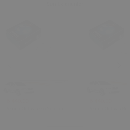
Son Eklenenler
₺ 440.00
₺ 440.00
Skoda Octavia Gri Sunroof
Skoda Octavia Bej
Kontrol Çerçevesi (2006) OEM
Kontrol Çerçevesi
1U0877847C 1U0877847E
1U0877847C 1U08
Uyumlu Tavan Kumanda
Uyumlu Tavan Ku