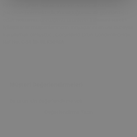
Firmamız genel olarak sunroof, vanos, ayna tamir
parçaları üretmektedir. Kurulduğumuz ilk günden beri
odak noktamız, ürettiğimiz ürünlerin kalitesini sürekli
iyileştirerek müşterilerimizin ihtiyaçlarını en üst düzeyde
karşılamak olmuştur. ; Görseldeki Ürün Gönderilecektir.
Raf No:
C-51 İD-10.K5016A
Müşteri Değerlendirmeleri
Bu ürün için değerlendirme yok
Değerlendirme Yazın