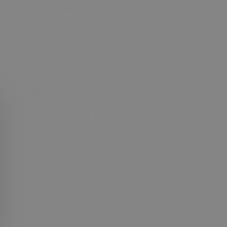
Sepete Ekle
Satın Al
-2014 ; BAGAJ KAPI KİLİT ONARIM DİŞLİLERİ ; TOPLAM
TEDİR. ; FOTOĞRAFTAKİ ÜRÜNLE KENDİ PARÇANIZI
LMANIZI RİCA EDERİZ. ; İDEAL OTOMOTİV
Z KULLANABİLİRSİNİZ. ;