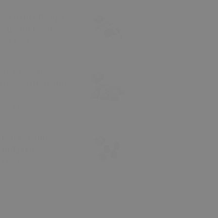
a Aralama Pompa
zu Tamir Seti
₺ 1,049.75
/ Grease Oil
10 Adet (HER BİRİ
 284.05
ibop Kapağı -
'lü Takım
 189.05