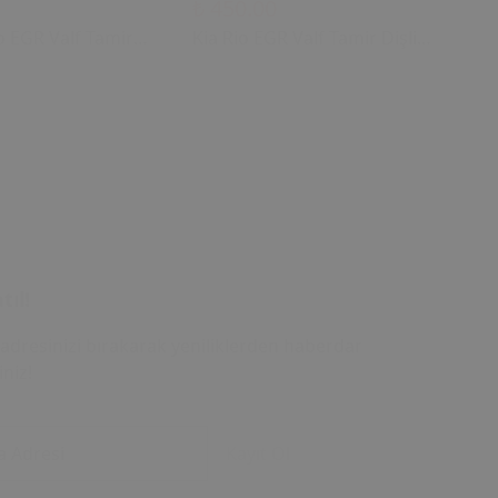
₺ 450.00
₺ 
o EGR Valf Tamir
Kia Rio EGR Valf Tamir Dişli
Ki
(2004 - 2018) (OEM:
Seti (2004 - 2018) (OEM:
Di
00 Uyumlu)
28410-2A700 Uyumlu)
28
tıl!
adresinizi bırakarak yeniliklerden haberdar
iniz!
a Adresi
Kayıt Ol