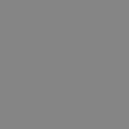
t Plastik Dişlileri
Vw T5 2003-2014 B
0 De
₺ 440.00