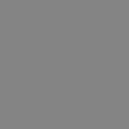
₺ 440.00
₺ 440.00
Skoda Octavia Gri Sunroof
Skoda Octavia Bej 
Kontrol Çerçevesi (2006)
Kontrol Çerçevesi (
OEM 1U0877847C
OEM 1U0877847C
1U0877847E Uyumlu Tavan
1U0877847E Uyuml
Kumanda Çerçevesi
Kumanda Çerçeves
Bizi Takip 