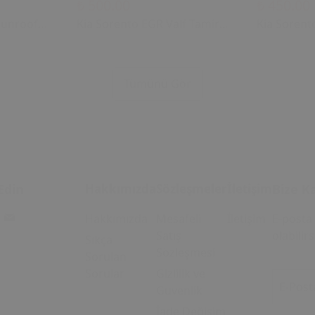
₺ 500.00
₺ 450.00
Sunroof
Kia Sorento EGR Valf Tamir
Kia Sorent
2006)
Dişli Seti (2004 - 2018) (OEM:
Dişli Seti 
28410-2A700 Uyumlu)
28410-2A7
u Tavan
Tümünü Gör
i
Edin
Hakkımızda
Sözleşmeler
İletişim
Bize Ka
Hakkımızda
Mesafeli
İletişim
E-posta 
Satış
olabilirs
Sıkça
Sözleşmesi
Sorulan
Sorular
Gizlilik ve
E-Post
Güvenlik
İade Değişim