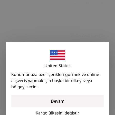
Ürün Açıklaması
VOLKSWAGEN T5 | 2003
2 PARÇA GÖNDERİLMEK
KONTROL EDİP SATIN A
ÜRETİMİDİR, SORUNSU
United States
Konumunuza özel içerikleri görmek ve online
RAF NO: F-28
alışveriş yapmak için başka bir ülkeyi veya
bölgeyi seçin.
Devam
Kargo ülkesini değiştir