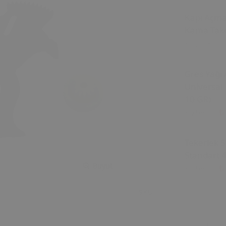
Kapı Açm
Kama Tako
₺ 1,105.00
Gres Yağı 
Universal 
10 GR)
₺
₺ 299.00
Tekerlek S
Standart 4
Büyüt
₺
₺ 199.00
SKU
ID-111093ST