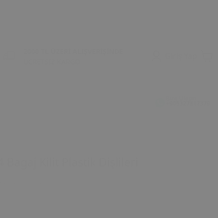
2000 TL ÜZERİ ALIŞVERİŞİNDE
Giriş Yap
ÜCRETSİZ KARGO
Bize Ulaşın
+905327817379
agaj Kilit Plastik Dişlileri
ğerlendirme