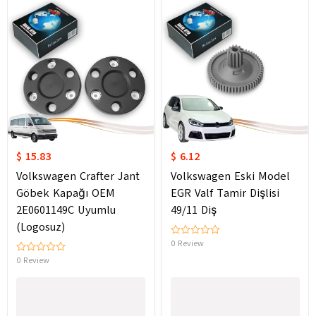
$ 15.83
$ 6.12
Volkswagen Crafter Jant
Volkswagen Eski Model
Göbek Kapağı OEM
EGR Valf Tamir Dişlisi
2E0601149C Uyumlu
49/11 Diş
(Logosuz)
0 Review
0 Review