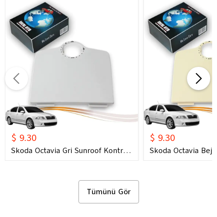
$ 9.30
$ 9.30
Skoda Octavia Gri Sunroof Kontrol
Skoda Octavia Bej 
Çerçevesi (2006) OEM 1U0877847C
Çerçevesi (2006) 
1U0877847E Uyumlu Tavan
1U0877847E Uyuml
Kumanda Çerçevesi
Kumanda Çerçeves
Tümünü Gör