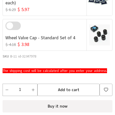
each)
$ 5.97
$ 6.29
Wheel Valve Cap - Standard Set of 4
$ 3.98
$ 4.18
SKU
B-11 id-32.M7978
The shipping cost will be calculated after you enter your address.
Add to cart
Buy it now