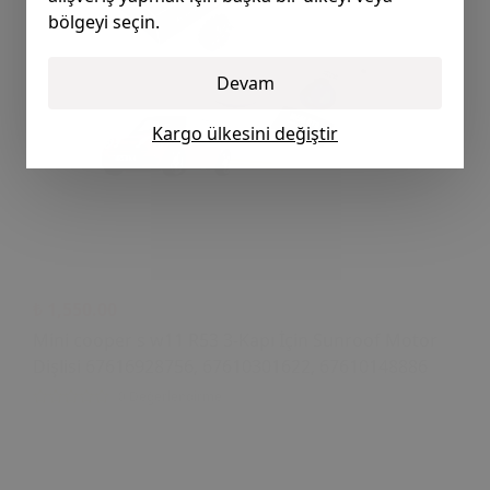
bölgeyi seçin.
Devam
Kargo ülkesini değiştir
₺ 1,550.00
Mini cooper s w11 R53 3-Kapı İçin Sunroof Motor
Dişlisi 67616928756, 67610301622, 67610148886
0 Değerlendirme