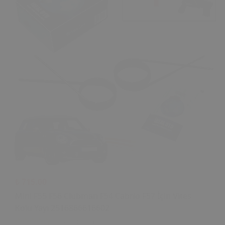
₺ 715.00
Mini F55 F56 Clubman F54 Cabrio F57 İçin Vites
Kolu Yayı 2516866616602
0 Değerlendirme