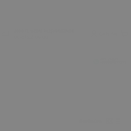
2000 TL ÜZERİ ALIŞVERİŞİNDE
Giriş Yap
ÜCRETSİZ KARGO
Bize Ulaşın
+905327817379
Görünüm