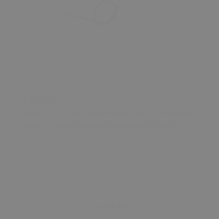
₺ 399.00
Bmw X5 E53 E46 (kare) Rover Mini C. Freelander
Katlanır Ayna Motoru (lehimlidir) Ve Dişlisi
0 Değerlendirme
Sepete Ekle