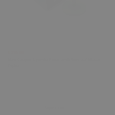
₺ 235.00
Mini Cooper Uyumlu Panaromik Sunroof Motor
Dişlisi
0 Değerlendirme
Sepete Ekle