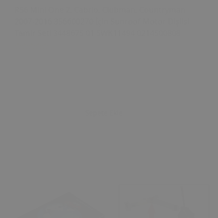
R56 Mini One 2, Cabrio, Clubman, Countryman
2007-2016 356600270 İçin Sunroof Motor Dişlisi
Tamir Seti 3448675 01 5WK11494 0214500808
0 Değerlendirme
Sepete Ekle