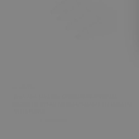
₺ 190.00
Bmw Audi Mini 10lu Karter Muhafaza Dişlisi
8k0805121 07147177492 5171014941 51718212148
51710149417
0 Değerlendirme