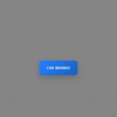
manufacturer and
provide technical
support.
Start Shopping
Which vehicle were you looking for?
CAR BRANDS