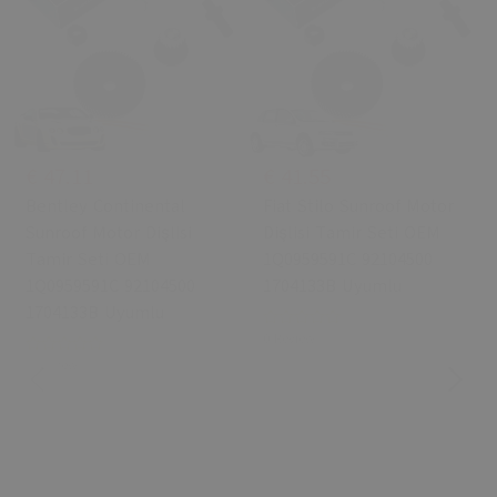
€ 47.11
€ 41.55
Bentley Continental
Fiat Stilo Sunroof Motor
Sunroof Motor Dişlisi
Dişlisi Tamir Seti OEM
Tamir Seti OEM
1Q0959591C 92104500
1Q0959591C 92104500
1704133B Uyumlu
1704133B Uyumlu
0 Review
0 Review