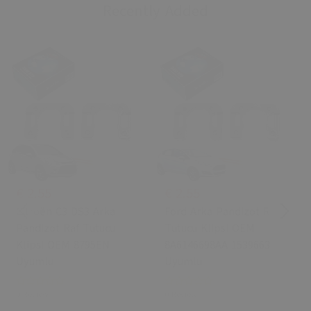
Recently Added
€ 2.55
€ 2.55
Citroën C3 DS3 Arka
Ford Arka Pandizot Raf
Pandizot Raf Tutucu
Tutucu Klipsi OEM
Klipsi OEM 8795EN
8A6146698AA 1539663
Uyumlu
Uyumlu
0 Review
0 Review