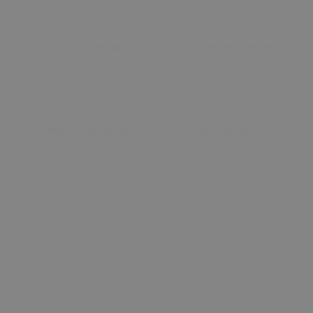
Fast Shipping
Superior Support
Your orders will be
Contact us quickly
shipped the same
via our WhatsApp
day.
line.
High Satisfaction
Our Stores
90% of our
You can order our
customers who
own manufactured
chose us, chose us
spare parts via
again.
eBay.com,
WhatsApp, and our
website, or pick
them up from our
store. We offer the
advantage of direct
sales from the